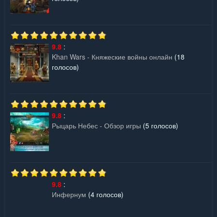
9.8
:
Khan Wars - Княжеские войны онлайн
(18
голосов)
9.8
:
Рыцарь Небес - Обзор игры
(5 голосов)
9.8
:
Инфернум
(4 голосов)