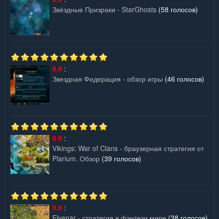
Звёздные Призраки - StarGhosts
(58 голосов)
9.9
:
Звездная Федерация - обзор игры
(46 голосов)
9.9
:
Vikings: War of Clans - браузерная стратегия от
Plarium. Обзор
(39 голосов)
9.9
:
Elvenar - стратегия в фэнтези мире
(38 голосов)