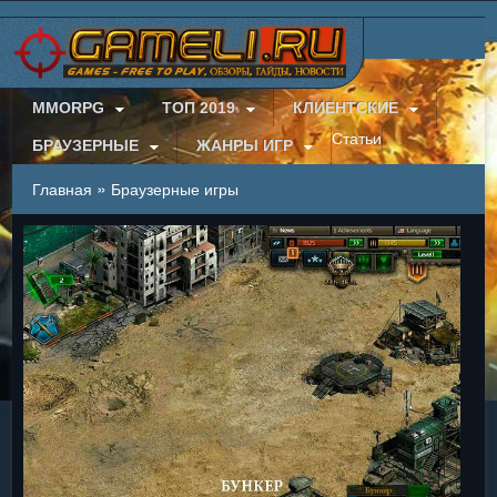
MMORPG
ТОП 2019
КЛИЕНТСКИЕ
Статьи
БРАУЗЕРНЫЕ
ЖАНРЫ ИГР
»
Главная
Браузерные игры