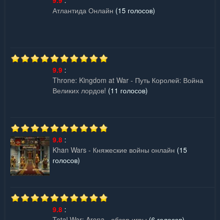
Атлантида Онлайн
(15 голосов)
9.9
:
Throne: Kingdom at War - Путь Королей: Война
Великих лордов!
(11 голосов)
9.8
:
Khan Wars - Княжеские войны онлайн
(15
голосов)
9.8
:
Total War: Arena - обзор игры
(6 голосов)