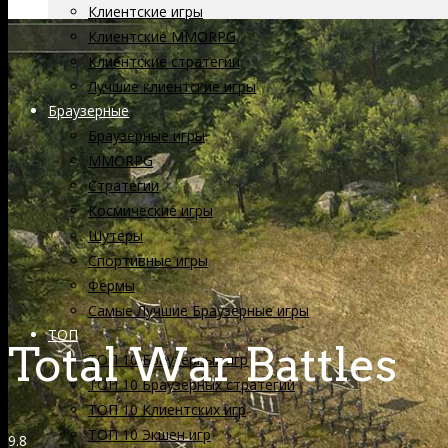
Клиентские игры
Клиентские MMORPG
Клиентские стратегии
Лучшие клиентские игры
Браузерные
Браузерные игры
MMORPG
Стратегии
Космические игры
Шутеры
Спортивные игры
Фермы
Самые Лучшие Браузерные игры
ТОП
Total War Battles
ТОП 10 Браузерных игр
ТОП 10 Браузерных стратегий
ТОП 10 Клиентских игр
ТОП 10 Экшен игр
9.8