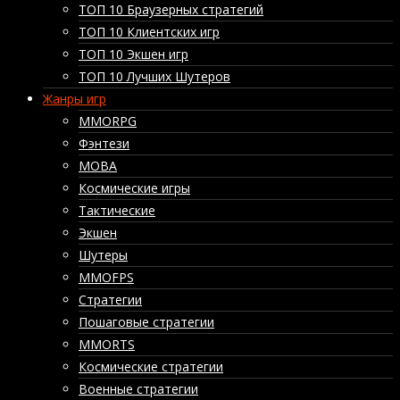
ТОП 10 Браузерных стратегий
ТОП 10 Клиентских игр
ТОП 10 Экшен игр
ТОП 10 Лучших Шутеров
Жанры игр
MMORPG
Фэнтези
MOBA
Космические игры
Тактические
Экшен
Шутеры
MMOFPS
Стратегии
Пошаговые стратегии
MMORTS
Космические стратегии
Военные стратегии