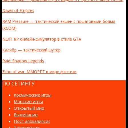
Dawn of Empires
RAM Pressure — тактический экшен с пошаговыми боями
(XCOM)
NEXT RP онлайн-симулятор в стиле GTA
Калибр — тактический шутер
Raid: Shadow Legends
Echo of war. ММОРПГ в мире фэнтези
ПО СЕТИНГУ
Космические игры
Морские игры
Открытый мир
Выживание
Пост апокалипсис
Тактические