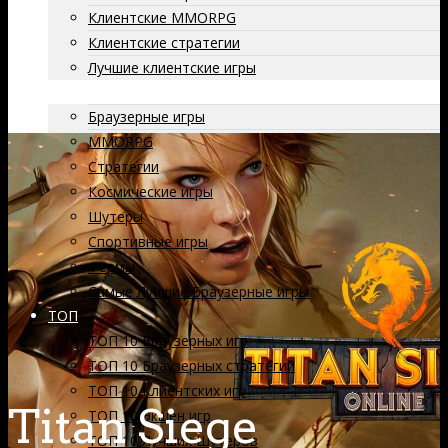
Клиентские MMORPG
Клиентские стратегии
Лучшие клиентские игры
Браузерные
Браузерные игры
MMORPG
Стратегии
Космические игры
Шутеры
Спортивные игры
Фермы
Самые Лучшие Браузерные игры
ТОП
ТОП 10 Браузерных игр
ТОП 10 Браузерных стратегий
ТОП 10 Клиентских игр
Titan Siege
ТОП 10 Экшен игр
ТОП 10 Лучших Шутеров