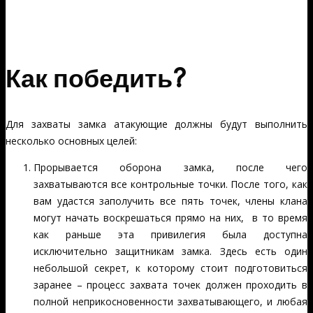
Как победить?
Для захваты замка атакующие должны будут выполнить
несколько основных целей:
Прорывается оборона замка, после чего
захватываются все контрольные точки. После того, как
вам удастся заполучить все пять точек, члены клана
могут начать воскрешаться прямо на них, в то время
как раньше эта привилегия была доступна
исключительно защитникам замка. Здесь есть один
небольшой секрет, к которому стоит подготовиться
заранее – процесс захвата точек должен проходить в
полной неприкосновенности захватывающего, и любая