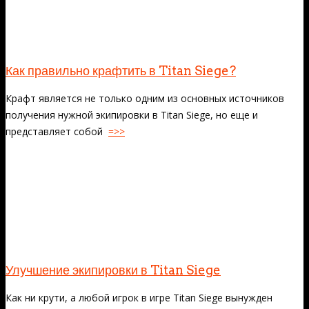
Как правильно крафтить в Titan Siege?
Крафт является не только одним из основных источников
получения нужной экипировки в Titan Siege, но еще и
представляет собой
=>>
Улучшение экипировки в Titan Siege
Как ни крути, а любой игрок в игре Titan Siege вынужден