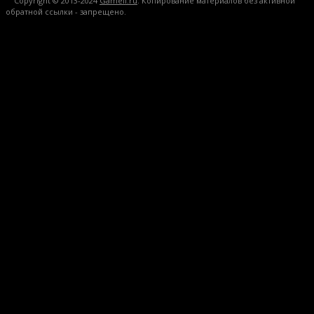
Copyright © 2013-2024
Gameli.ru
. Копирование материалов без активной
обратной ссылки - запрещено.