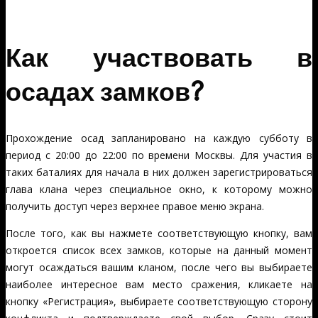
Как участвовать в
осадах замков?
Прохождение осад запланировано на каждую субботу в
период с 20:00 до 22:00 по времени Москвы. Для участия в
таких баталиях для начала в них должен зарегистрироваться
глава клана через специальное окно, к которому можно
получить доступ через верхнее правое меню экрана.
После того, как вы нажмете соответствующую кнопку, вам
откроется список всех замков, которые на данный момент
могут осаждаться вашим кланом, после чего вы выбираете
наиболее интересное вам место сражения, кликаете на
кнопку «Регистрация», выбираете соответствующую сторону