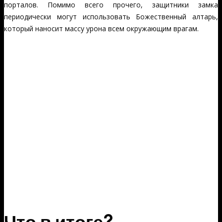
порталов. Помимо всего прочего, защитники замка
периодически могут использовать Божественный алтарь,
который наносит массу урона всем окружающим врагам.