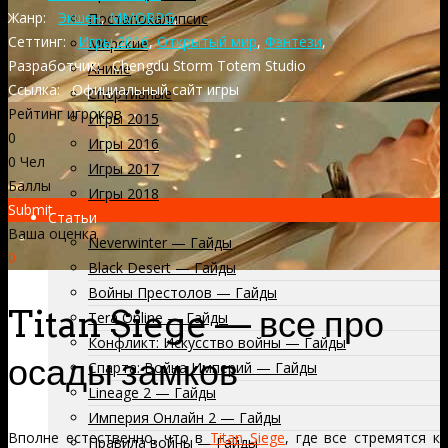
Жанр:
Экшен
,
MMORPG
,
Постапокалипсис
Сеттинг:
Игры 2016
,
Открытый мир
,
Фэнтези
,
Морские
Разработчик:
Chengdu Storm Totem Studio
Аниме
Ссылка:
Официальный сайт игры
Спортивные
Рейтинг игроков
Игры 2015
0
Игры 2016
0
Чел
Игры 2017
Баллы
Игры 2018
Submit
Статьи
Ваша оценка
Neverwinter — Гайды
0
Black Desert — Гайды
Войны Престолов — Гайды
Titan Siege — все про
Tera Online — Гайды
Конфликт: Искусство войны — Гайды
осады замков
Спарта: Война Империй — Гайды
Lineage 2 — Гайды
Империя Онлайн 2 — Гайды
Вполне естественно, что в
Titan Siege
, где все стремятся к
Правила войны — Гайды