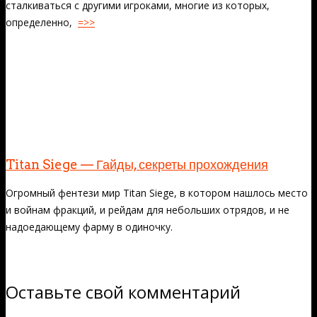
сталкиваться с другими игроками, многие из которых,
определенно,
=>>
Titan Siege — Гайды, секреты прохождения
Огромный фентези мир Titan Siege, в котором нашлось место
и войнам фракций, и рейдам для небольших отрядов, и не
надоедающему фарму в одиночку.
Оставьте свой комментарий