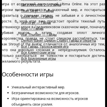
игра от создателей легендарной Ultima Online. На этот раз
Лига Ангелов 2 — Гайды
игроки вновь отправятся в сказочный мир, и постараться
Titan Siege — Гайды
сразиться с темными силами, не забывая и о личностном
DARK AGE — Гайды
росте. В этой игре вам предстоит пройти тяжелый путь
SkyForge — Гайды
отважного героя в Средневековом сказочном мире, поначалу
Rust — Гайды
убивая врагов, а затем, создавая оплот личного
War Thunder — Гайды
королевства, правда, не стоит слишком расслабляться, так
Demon Slayer (Демон Слаер): гайды и секреты
как Shroud of the Avatar отличается от аналогичных игр тем,
Все Гайды, Прохождения игр
что она довольно сложная и непредсказуемая. Осталось
Все Клиентские игры
только разобраться ее тонкостях и постараться достичь
Все Браузерные игры
желаемого результата.
Особенности игры
Уникальный интерактивный мир.
Безграничные возможности для игроков.
Игра ориентирована на возможность игроков
объединять свои усилия.