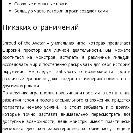
Сложные и опасные враги.
Большую часть истории игроки создают сами.
Никаких ограничений
Shroud of the Avatar – уникальная игра, которая предлагает
широкий простор для личной деятельности. Вы можете
охотиться на монстров, вступать в различные гильдии,
исследовать мир и постепенно раскрывать для себя историю
окружения. Не следует забывать о возможности сроить
различные данные и даже создавать империю совместно с
другими игроками.
По механике игра вполне привычная и простая, а вот в плане
развития героя и поиска специального снаряжения, придется
потратить немало усилий. Не стоит забывать и о врагах,
которые точно заставят внимательно пересмотреть все
доступные возможности, ведь монстры имеют практически
несколько десятков характеристик, которые могут еще и