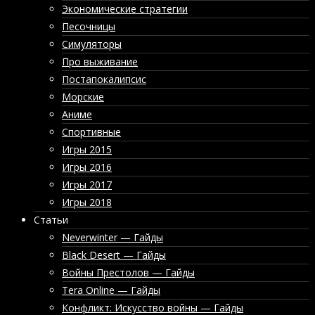
Экономические стратегии
Песочницы
Симуляторы
Про выживание
Постапокалипсис
Морские
Аниме
Спортивные
Игры 2015
Игры 2016
Игры 2017
Игры 2018
Статьи
Neverwinter — Гайды
Black Desert — Гайды
Войны Престолов — Гайды
Tera Online — Гайды
Конфликт: Искусство войны — Гайды