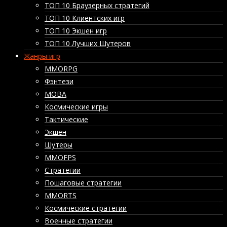
ТОП 10 Браузерных стратегий
ТОП 10 Клиентских игр
ТОП 10 Экшен игр
ТОП 10 Лучших Шутеров
Жанры игр
MMORPG
Фэнтези
MOBA
Космические игры
Тактические
Экшен
Шутеры
MMOFPS
Стратегии
Пошаговые стратегии
MMORTS
Космические стратегии
Военные стратегии