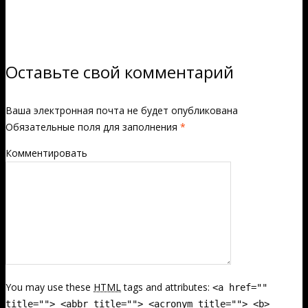
Оставьте свой комментарий
Ваша электронная почта не будет опубликована
Обязательные поля для заполнения
*
Комментировать
You may use these
HTML
tags and attributes:
<a href=""
title=""> <abbr title=""> <acronym title=""> <b>