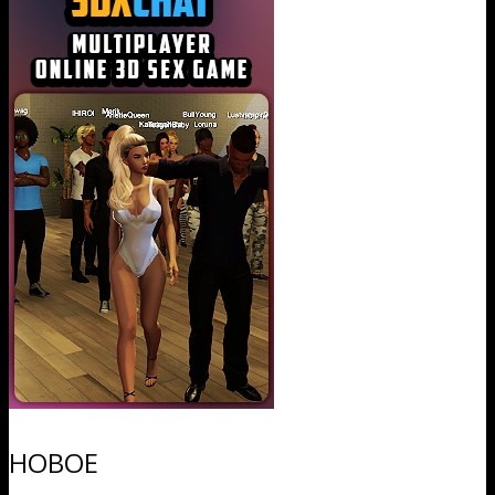
НОВОЕ