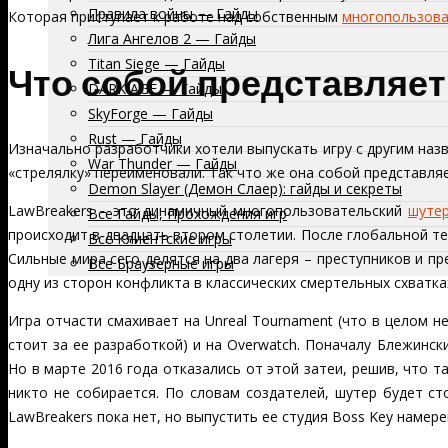
Правила войны — Гайды
Которая приступает к работе над собственным
многопользова
Лига Ангелов 2 — Гайды
Titan Siege — Гайды
Что собой представляет
DARK AGE — Гайды
SkyForge — Гайды
Rust — Гайды
Изначально разработчики хотели выпускать игру с другим назв
War Thunder — Гайды
«стрелялку» переименовали. Так что же она собой представля
Demon Slayer (Демон Слаер): гайды и секреты
LawBreakers – это динамичный многопользовательский
шутер
Все Гайды, Прохождения игр
происходит в двадцать втором столетии. После глобальной те
Все Клиентские игры
Сильные мира сего делятся на два лагеря – преступников и п
Все Браузерные игры
одну из сторон конфликта в классических смертельных схватка
Игра отчасти смахивает на Unreal Tournament (что в целом не
стоит за ее разработкой) и на Overwatch. Поначалу Блежинск
Но в марте 2016 года отказались от этой затеи, решив, что т
никто не собирается. По словам создателей, шутер будет ст
LawBreakers пока нет, но выпустить ее студия Boss Key намере