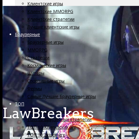
Клиентские игры
Клиентские MMORPG
Клиентские стратегии
Лучшие клиентские игры
Браузерные
Браузерные игры
MMORPG
Стратегии
Космические игры
Шутеры
Спортивные игры
Фермы
Самые Лучшие Браузерные игры
ТОП
LawBreakers
ТОП 10 Браузерных игр
ТОП 10 Браузерных стратегий
ТОП 10 Клиентских игр
ТОП 10 Экшен игр