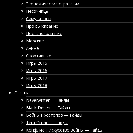
Экономические стратегии
Песочницы
Симуляторы
Про выживание
Постапокалипсис
Морские
Аниме
Спортивные
Игры 2015
Игры 2016
Игры 2017
Игры 2018
Статьи
Neverwinter — Гайды
Black Desert — Гайды
Войны Престолов — Гайды
Tera Online — Гайды
Конфликт: Искусство войны — Гайды