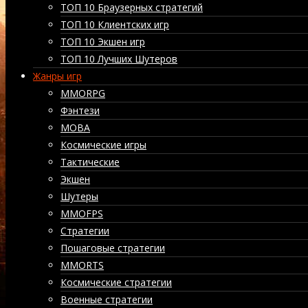
ТОП 10 Браузерных стратегий
ТОП 10 Клиентских игр
ТОП 10 Экшен игр
ТОП 10 Лучших Шутеров
Жанры игр
MMORPG
Фэнтези
MOBA
Космические игры
Тактические
Экшен
Шутеры
MMOFPS
Стратегии
Пошаговые стратегии
MMORTS
Космические стратегии
Военные стратегии