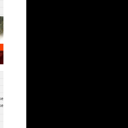
же
же