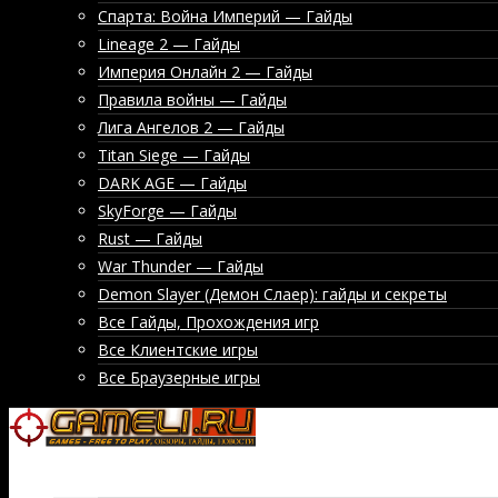
Спарта: Война Империй — Гайды
Lineage 2 — Гайды
Империя Онлайн 2 — Гайды
Правила войны — Гайды
Лига Ангелов 2 — Гайды
Titan Siege — Гайды
DARK AGE — Гайды
SkyForge — Гайды
Rust — Гайды
War Thunder — Гайды
Demon Slayer (Демон Слаер): гайды и секреты
Все Гайды, Прохождения игр
Все Клиентские игры
Все Браузерные игры
Клиентские