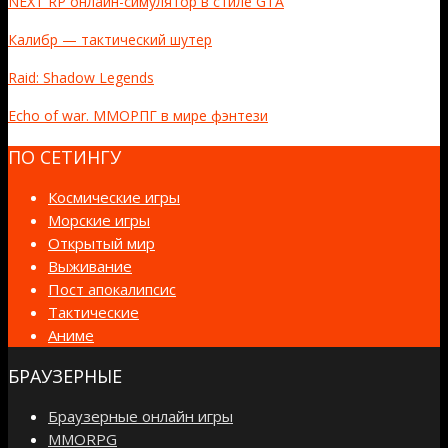
NEXT RP онлайн-симулятор в стиле GTA
Калибр — тактический шутер
Raid: Shadow Legends
Echo of war. ММОРПГ в мире фэнтези
ПО СЕТИНГУ
Космические игры
Морские игры
Открытый мир
Выживание
Пост апокалипсис
Тактические
Аниме
БРАУЗЕРНЫЕ
Браузерные онлайн игры
MMORPG