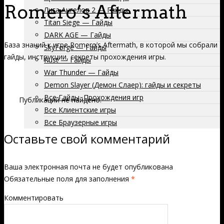
Romero’s Aftermath
Лига Ангелов 2 — Гайды
Titan Siege — Гайды
DARK AGE — Гайды
База знаний к игре Romero’s Aftermath, в которой мы собрали
SkyForge — Гайды
гайды, инструкции, секреты прохождения игры.
Rust — Гайды
War Thunder — Гайды
Demon Slayer (Демон Слаер): гайды и секреты
Все Гайды, Прохождения игр
Публикаций не найдено.
Все Клиентские игры
Все Браузерные игры
Оставьте свой комментарий
Ваша электронная почта не будет опубликована
Обязательные поля для заполнения
*
Комментировать