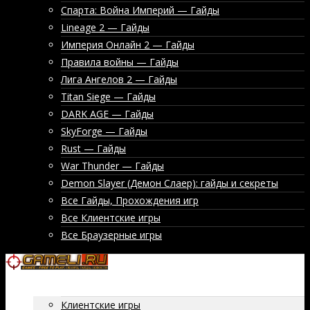
Спарта: Война Империй — Гайды
Lineage 2 — Гайды
Империя Онлайн 2 — Гайды
Правила войны — Гайды
Лига Ангелов 2 — Гайды
Titan Siege — Гайды
DARK AGE — Гайды
SkyForge — Гайды
Rust — Гайды
War Thunder — Гайды
Demon Slayer (Демон Слаер): гайды и секреты
Все Гайды, Прохождения игр
Все Клиентские игры
Все Браузерные игры
Клиентские
Клиентские игры