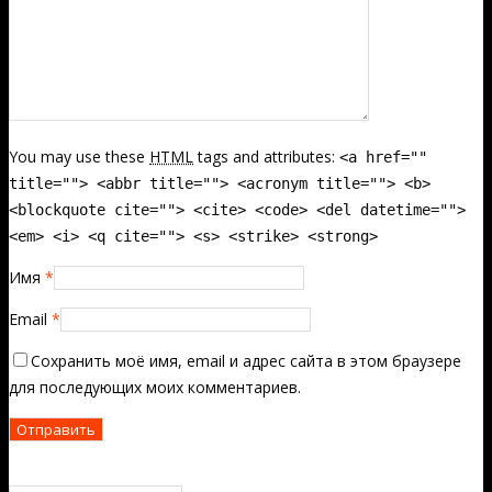
You may use these
HTML
tags and attributes:
<a href=""
title=""> <abbr title=""> <acronym title=""> <b>
<blockquote cite=""> <cite> <code> <del datetime="">
<em> <i> <q cite=""> <s> <strike> <strong>
Имя
*
Email
*
Сохранить моё имя, email и адрес сайта в этом браузере
для последующих моих комментариев.