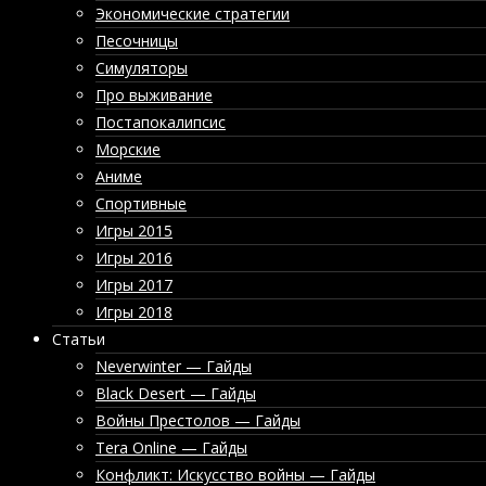
Экономические стратегии
Песочницы
Симуляторы
Про выживание
Постапокалипсис
Морские
Аниме
Спортивные
Игры 2015
Игры 2016
Игры 2017
Игры 2018
Статьи
Neverwinter — Гайды
Black Desert — Гайды
Войны Престолов — Гайды
Tera Online — Гайды
Конфликт: Искусство войны — Гайды