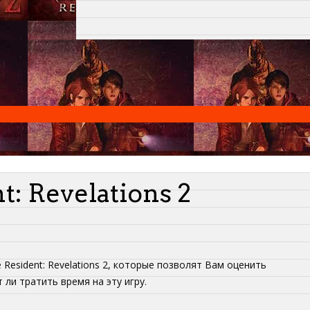
t: Revelations 2
Resident: Revelations 2, которые позволят Вам оценить
ли тратить время на эту игру.