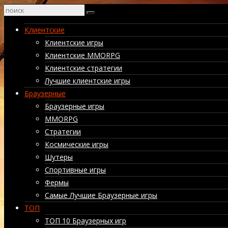
Клиентские
Клиентские игры
Клиентские MMORPG
Клиентские стратегии
Лучшие клиентские игры
Браузерные
Браузерные игры
MMORPG
Стратегии
Космические игры
Шутеры
Спортивные игры
Фермы
Самые Лучшие Браузерные игры
ТОП
ТОП 10 Браузерных игр