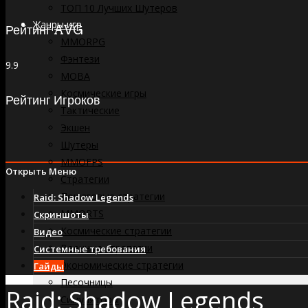
ТОП 10 Лучших Шутеров
Жанры игр
Рейтинг AVG
MMORPG
Фэнтези
9.9
MOBA
Космические игры
Рейтинг Игроков
Тактические
Экшен
Шутеры
MMOFPS
Открыть Меню
Стратегии
Пошаговые стратегии
Raid: Shadow Legends
MMORTS
Скриншоты
Космические стратегии
Видео
Военные стратегии
Системные требования
Экономические стратегии
Гайды
Песочницы
Raid: Shadow Legends
Симуляторы