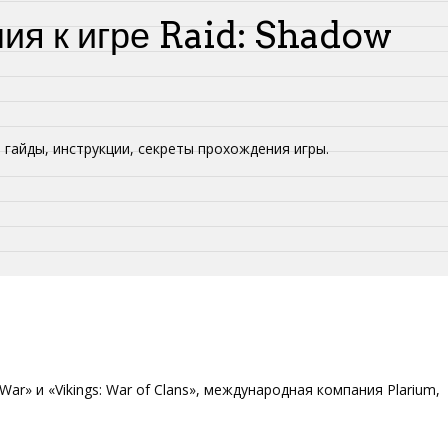
ия к игре Raid: Shadow
и гайды, инструкции, секреты прохождения игры.
ar» и «Vikings: War of Clans», международная компания Plarium,