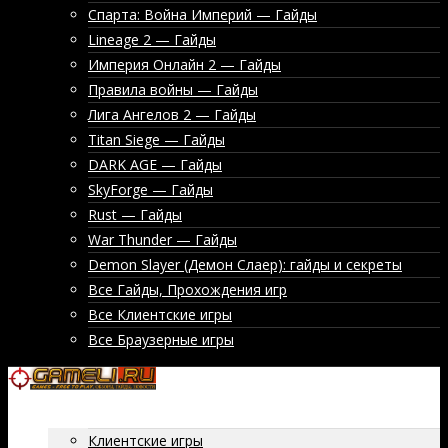
Спарта: Война Империй — Гайды
Lineage 2 — Гайды
Империя Онлайн 2 — Гайды
Правила войны — Гайды
Лига Ангелов 2 — Гайды
Titan Siege — Гайды
DARK AGE — Гайды
SkyForge — Гайды
Rust — Гайды
War Thunder — Гайды
Demon Slayer (Демон Слаер): гайды и секреты
Все Гайды, Прохождения игр
Все Клиентские игры
Все Браузерные игры
Клиентские
Клиентские игры