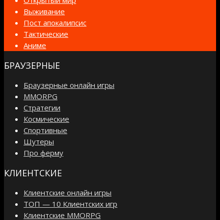
Открытый мир
Выживание
Пост апокалипсис
Тактические
Аниме
БРАУЗЕРНЫЕ
Браузерные онлайн игры
MMORPG
Стратегии
Космические
Спортивные
Шутеры
Про ферму
КЛИЕНТСКИЕ
Клиентские онлайн игры
ТОП — 10 Клиентских игр
Клиентские MMORPG