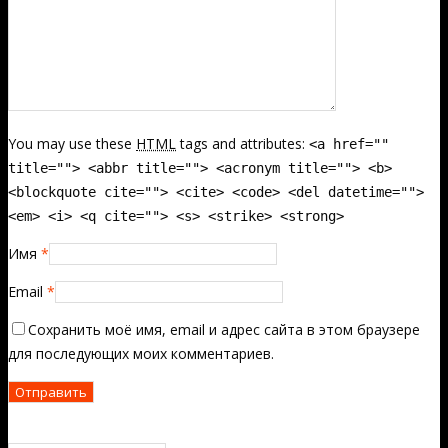
You may use these
HTML
tags and attributes:
<a href=""
title=""> <abbr title=""> <acronym title=""> <b>
<blockquote cite=""> <cite> <code> <del datetime="">
<em> <i> <q cite=""> <s> <strike> <strong>
Имя
*
Email
*
Сохранить моё имя, email и адрес сайта в этом браузере
для последующих моих комментариев.