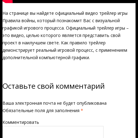
На странице вы найдете официальный видео трейлер игры
Правила войны, который познакомит Вас с визуальной
графикой игрового процесса. Официальный трейлер игры –
это видео, целью которого является представить свой
проект в наилучшем свете. Как правило трейлер
демонстрирует реальный игровой процесс, с применением
дополнительной компьютерной графики.
Оставьте свой комментарий
Ваша электронная почта не будет опубликована
Обязательные поля для заполнения
*
Комментировать