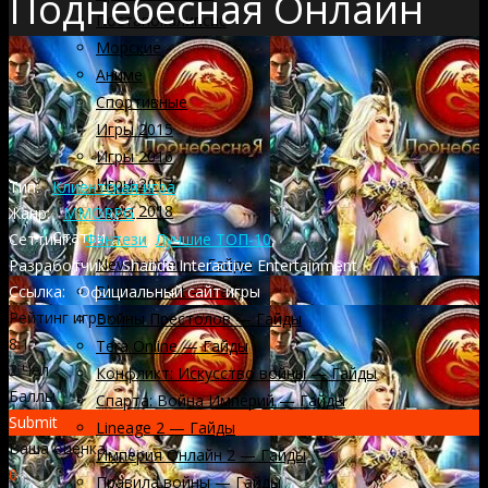
Поднебесная Онлайн
Постапокалипсис
Морские
Аниме
Спортивные
Игры 2015
Игры 2016
Игры 2017
Тип:
Клиентская игра
Игры 2018
Жанр:
MMORPG
,
Статьи
Сеттинг:
Фэнтези
,
Лучшие ТОП-10
,
Neverwinter — Гайды
Разработчик:
Shanda Interactive Entertainment
Black Desert — Гайды
Ссылка:
Официальный сайт игры
Рейтинг игроков
Войны Престолов — Гайды
8.1
Tera Online — Гайды
2
Чел
Конфликт: Искусство войны — Гайды
Баллы
Спарта: Война Империй — Гайды
Submit
Lineage 2 — Гайды
Ваша оценка
Империя Онлайн 2 — Гайды
0
Правила войны — Гайды