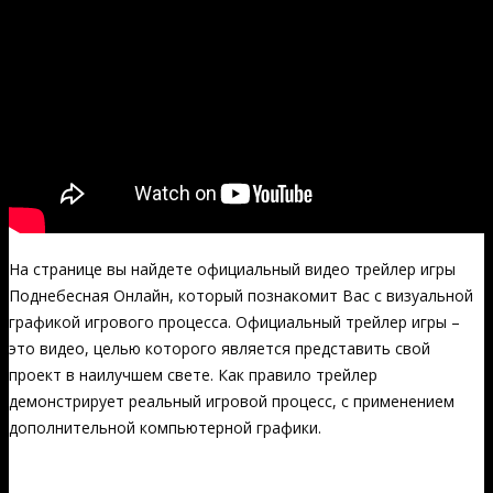
На странице вы найдете официальный видео трейлер игры
Поднебесная Онлайн, который познакомит Вас с визуальной
графикой игрового процесса. Официальный трейлер игры –
это видео, целью которого является представить свой
проект в наилучшем свете. Как правило трейлер
демонстрирует реальный игровой процесс, с применением
дополнительной компьютерной графики.