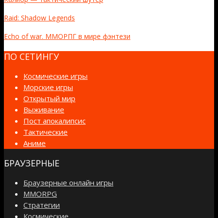
Raid: Shadow Legends
Echo of war. ММОРПГ в мире фэнтези
ПО СЕТИНГУ
Космические игры
Морские игры
Открытый мир
Выживание
Пост апокалипсис
Тактические
Аниме
БРАУЗЕРНЫЕ
Браузерные онлайн игры
MMORPG
Стратегии
Космические