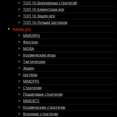
ТОП 10 Браузерных стратегий
ТОП 10 Клиентских игр
ТОП 10 Экшен игр
ТОП 10 Лучших Шутеров
Жанры игр
MMORPG
Фэнтези
MOBA
Космические игры
Тактические
Экшен
Шутеры
MMOFPS
Стратегии
Пошаговые стратегии
MMORTS
Космические стратегии
Военные стратегии