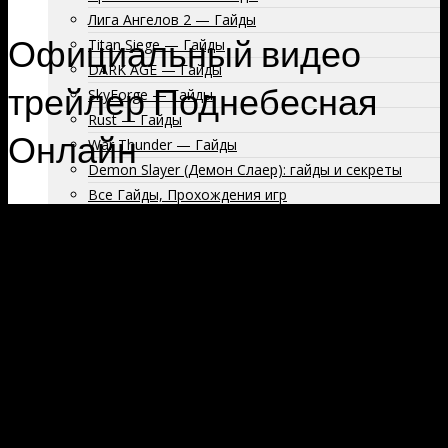
Лига Ангелов 2 — Гайды
Официальный видео
Titan Siege — Гайды
DARK AGE — Гайды
трейлер Поднебесная
SkyForge — Гайды
Rust — Гайды
Онлайн
War Thunder — Гайды
Demon Slayer (Демон Слаер): гайды и секреты
Все Гайды, Прохождения игр
Все Клиентские игры
Все Браузерные игры