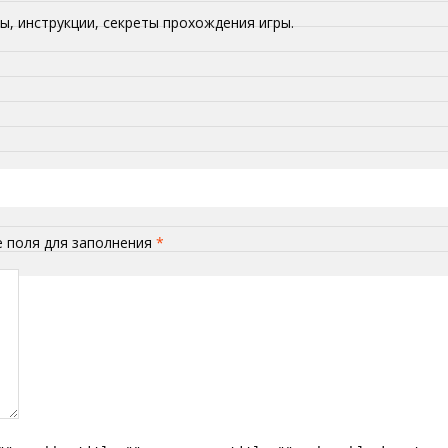
ды, инструкции, секреты прохождения игры.
е поля для заполнения
*