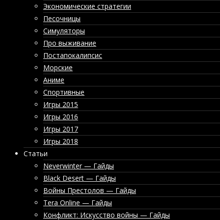
Экономические стратегии
Песочницы
Симуляторы
Про выживание
Постапокалипсис
Морские
Аниме
Спортивные
Игры 2015
Игры 2016
Игры 2017
Игры 2018
Статьи
Neverwinter — Гайды
Black Desert — Гайды
Войны Престолов — Гайды
Tera Online — Гайды
Конфликт: Искусство войны — Гайды