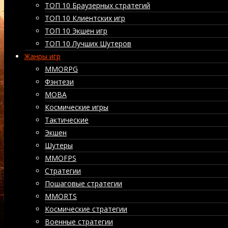
ТОП 10 Браузерных стратегий
ТОП 10 Клиентских игр
ТОП 10 Экшен игр
ТОП 10 Лучших Шутеров
Жанры игр
MMORPG
Фэнтези
MOBA
Космические игры
Тактические
Экшен
Шутеры
MMOFPS
Стратегии
Пошаговые стратегии
MMORTS
Космические стратегии
Военные стратегии