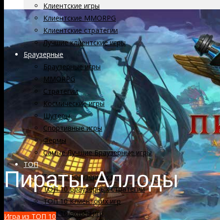
Клиентские игры
Клиентские MMORPG
Клиентские стратегии
Лучшие клиентские игры
Браузерные
Браузерные игры
MMORPG
Стратегии
Космические игры
Шутеры
Спортивные игры
Фермы
Самые Лучшие Браузерные игры
ТОП
Пираты. Аллоды
ТОП 10 Браузерных игр
ТОП 10 Браузерных стратегий
ТОП 10 Клиентских игр
ТОП 10 Экшен игр
Игра из ТОП 10