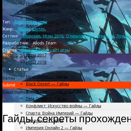
Про выживание
Постапокалипсис
Морские
Тип:
Клиентская игра
Аниме
Жанр:
Экшен
,
Шутер
,
Спортивные
Сеттинг:
Морские
,
Игры 2016
,
Открытый мир
,
Фэнтези
,
Лучшие
Игры 2015
Разработчик:
Allods Team
Игры 2016
Ссылка:
Официальный сайт игры
Игры 2017
Рейтинг игроков
Игры 2018
1
Статьи
1
Чел
Neverwinter — Гайды
Баллы
Black Desert — Гайды
Submit
Войны Престолов — Гайды
Ваша оценка
Tera Online — Гайды
0
Конфликт: Искусство войны — Гайды
Спарта: Война Империй — Гайды
Гайды, секреты прохожден
Lineage 2 — Гайды
Империя Онлайн 2 — Гайды