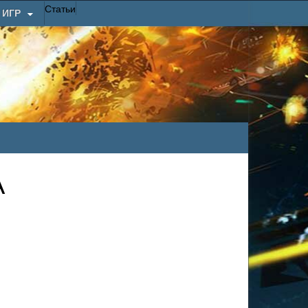
Статьи
 ИГР
А