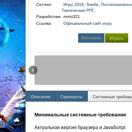
Сеттинг:
Игры 2018
,
Зомби
,
Постапокалипс
Тактические РПГ
,
Разработчик:
mmo321
Ссылка:
Официальный сайт игры
Бесплатно
Играть
‹
Описание
Скриншоты
Системные требова
Минимальные системные требования
Актуальная версия браузера и JavaScript