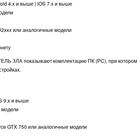
oid 4.x и выше | iOS 7.x и выше
модели
D2xxx или аналогичные модели
рнету
ЛЬ ЗЛА показывают комплектацию ПК (PC), при котором
стройках.
OS 9.x и выше
е модели
rce GTX 750 или аналогичные модели