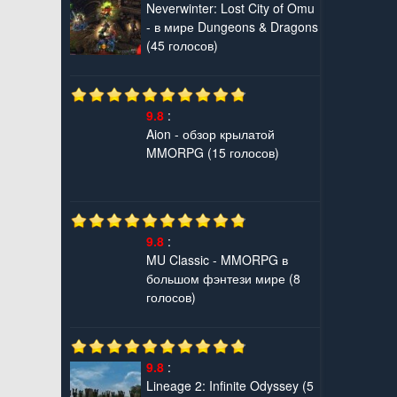
Neverwinter: Lost City of Omu
- в мире Dungeons & Dragons
(45 голосов)
9.8
:
Aion - обзор крылатой
MMORPG
(15 голосов)
9.8
:
MU Classic - MMORPG в
большом фэнтези мире
(8
голосов)
9.8
:
Lineage 2: Infinite Odyssey
(5