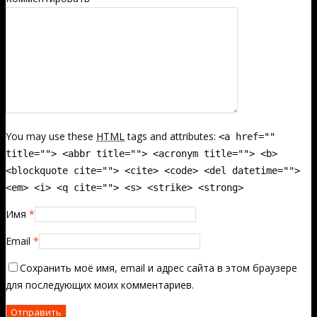
You may use these
HTML
tags and attributes:
<a href=""
title=""> <abbr title=""> <acronym title=""> <b>
<blockquote cite=""> <cite> <code> <del datetime="">
<em> <i> <q cite=""> <s> <strike> <strong>
Имя
*
Email
*
Сохранить моё имя, email и адрес сайта в этом браузере
для последующих моих комментариев.