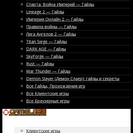
Спарта: Война Империй — Гайды
Lineage 2 — Гайды
Империя Онлайн 2 — Гайды
Правила войны — Гайды
Лига Ангелов 2 — Гайды
Titan Siege — Гайды
DARK AGE — Гайды
SkyForge — Гайды
Rust — Гайды
War Thunder — Гайды
Demon Slayer (Демон Слаер): гайды и секреты
Все Гайды, Прохождения игр
Все Клиентские игры
Все Браузерные игры
Клиентские
Клиентские игры