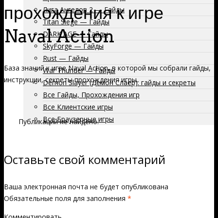
прохождения к игре
Лига Ангелов 2 — Гайды
Titan Siege — Гайды
Naval Action
DARK AGE — Гайды
SkyForge — Гайды
Rust — Гайды
База знаний к игре Naval Action, в которой мы собрали гайды,
War Thunder — Гайды
инструкции, секреты прохождения игры.
Demon Slayer (Демон Слаер): гайды и секреты
Все Гайды, Прохождения игр
Все Клиентские игры
Все Браузерные игры
Публикаций не найдено.
Оставьте свой комментарий
Ваша электронная почта не будет опубликована
Обязательные поля для заполнения
*
Комментировать