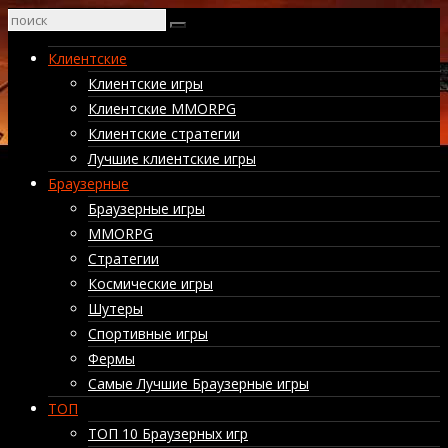
Клиентские
Клиентские игры
Клиентские MMORPG
Клиентские стратегии
Лучшие клиентские игры
Браузерные
Браузерные игры
MMORPG
Стратегии
Космические игры
Шутеры
Спортивные игры
Фермы
Самые Лучшие Браузерные игры
ТОП
ТОП 10 Браузерных игр