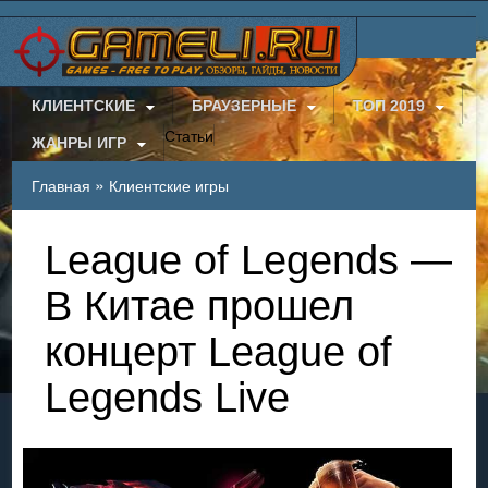
КЛИЕНТСКИЕ
БРАУЗЕРНЫЕ
ТОП 2019
Статьи
ЖАНРЫ ИГР
»
Главная
Клиентские игры
League of Legends —
В Китае прошел
концерт League of
Legends Live