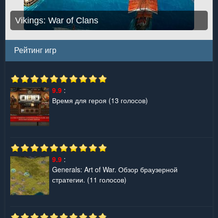
Vikings: War of Clans
Рейтинг игр
9.9
:
Время для героя
(13 голосов)
9.9
:
Generals: Art of War. Обзор браузерной
стратегии.
(11 голосов)