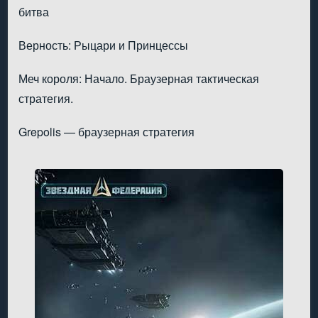
битва
Верность: Рыцари и Принцессы
Меч короля: Начало. Браузерная тактическая
стратегия.
Grepolis — браузерная стратегия