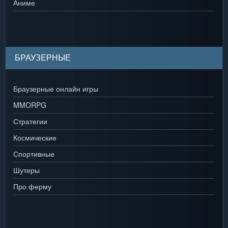
Аниме
БРАУЗЕРНЫЕ
Браузерные онлайн игры
MMORPG
Стратегии
Космические
Спортивные
Шутеры
Про ферму