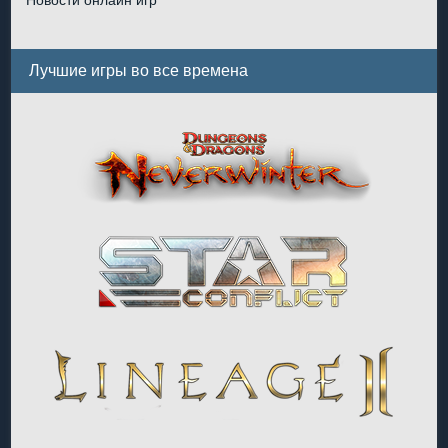
Лучшие игры во все времена