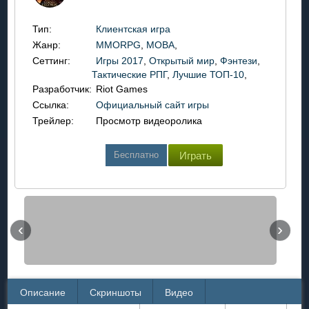
Тип:
Клиентская игра
Жанр:
MMORPG
,
MOBA
,
Сеттинг:
Игры 2017
,
Открытый мир
,
Фэнтези
,
Тактические РПГ
,
Лучшие ТОП-10
,
Разработчик:
Riot Games
Ссылка:
Официальный сайт игры
Трейлер:
Просмотр видеоролика
Бесплатно
Играть
‹
›
Описание
Скриншоты
Видео