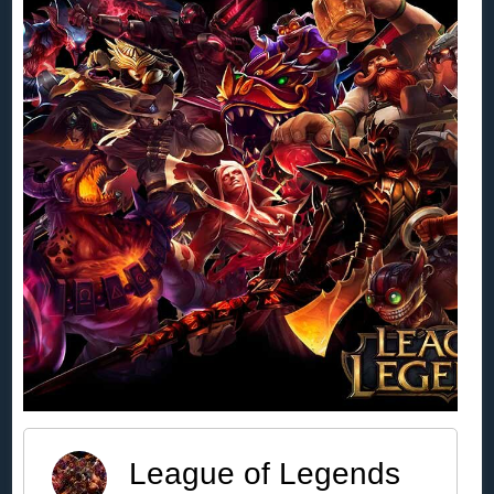
League of Legends