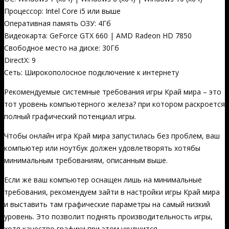
Процессор: Intel Core i5 или выше
Оперативная память ОЗУ: 4Гб
Видеокарта: GeForce GTX 660 | AMD Radeon HD 7850
Свободное место на диске: 30Гб
DirectX: 9
Сеть: Широкополосное подключение к интернету
Рекомендуемые системные требования игры Край мира – это
тот уровень компьютерного железа? при котором раскроется
полный графический потенциал игры.
Чтобы онлайн игра Край мира запустилась без проблем, ваш
компьютер или ноутбук должен удовлетворять хотябы
минимальным требованиям, описанным выше.
Если же ваш компьютер оснащен лишь на минимальные
требования, рекомендуем зайти в настройки игры Край мира
и выставить там графические параметры на самый низкий
уровень. Это позволит поднять производительность игры,
хотя качество графики при этом ухудшится.