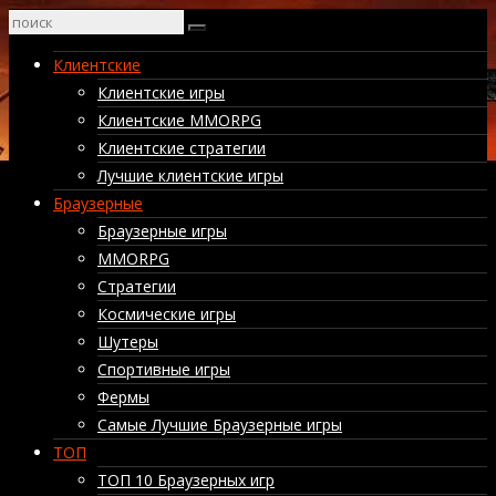
Клиентские
Клиентские игры
Клиентские MMORPG
Клиентские стратегии
Лучшие клиентские игры
Браузерные
Браузерные игры
MMORPG
Стратегии
Космические игры
Шутеры
Спортивные игры
Фермы
Самые Лучшие Браузерные игры
ТОП
ТОП 10 Браузерных игр