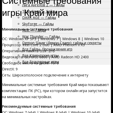
Системные требования
Лига Ангелов 2 — Гайды
игры Край мира
Titan Siege — Гайды
DARK AGE — Гайды
SkyForge — Гайды
Минимальные системные требования
Rust — Гайды
War Thunder — Гайды
ОС: Windows XP SP3 | Windows 7 | Windows 8 | Windows 10
Demon Slayer (Демон Слаер): гайды и секреты
Процессор: Intel Core 2 Duo | AMD Phenom II X3
Все Гайды, Прохождения игр
Оперативная память ОЗУ: 2Гб
Все Клиентские игры
Видеокарта: GeForce 6800 | AMD Radeon HD 2400
Все Браузерные игры
Свободное место на диске: 10Гб
DirectX: 9
Сеть: Широкополосное подключение к интернету
Минимальные системные требования Край мира показывают
комплектацию ПК (PC), при котором онлайн игра запустится
на минимальных настройках.
Рекомендуемые системные требования
ОС: Windows 7 (x64) | Windows 8 (x64) | Windows 10 (x64)