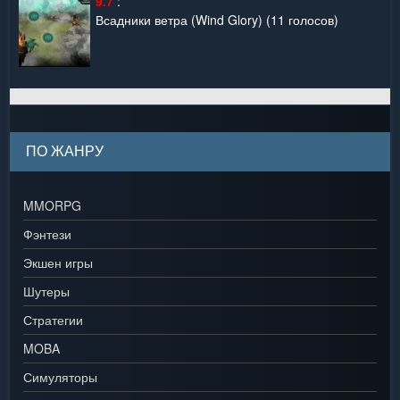
9.7
:
Всадники ветра (Wind Glory)
(11 голосов)
ПО ЖАНРУ
MMORPG
Фэнтези
Экшен игры
Шутеры
Стратегии
MOBA
Симуляторы