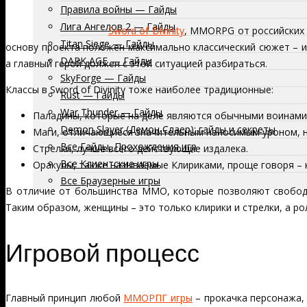
Правила войны — Гайды
Лига Ангелов 2 — Гайды
Sword of Divinity
, MMORPG от российских 
Titan Siege — Гайды
основу проекта положен максимально классический сюжет – и
DARK AGE — Гайды
а главный герой должен с этой ситуацией разбираться.
SkyForge — Гайды
Классы в Sword of Divinity тоже наиболее традиционные:
Rust — Гайды
War Thunder — Гайды
Паладины, которые на деле являются обычными воинами
Demon Slayer (Демон Слаер): гайды и секреты
Маги, отличающиеся значительным наносимым уроном, н
Все Гайды, Прохождения игр
Стрелки, лучше всего действующие издалека.
Все Клиентские игры
Оракулы, также называемые Клириками, проще говоря – к
Все Браузерные игры
В отличие от большинства ММО, которые позволяют свободно
Таким образом, женщины – это только клирики и стрелки, а р
Игровой процесс
Главный принцип любой
ММОРПГ игры
– прокачка персонажа,