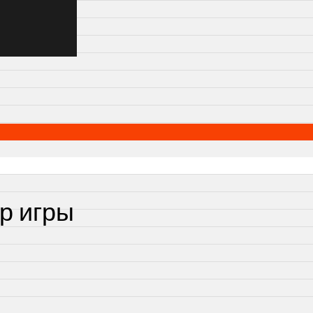
р игры