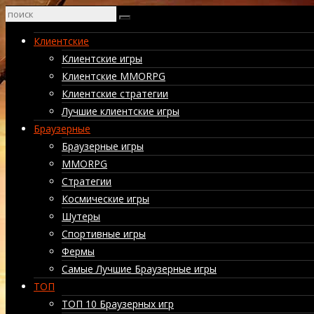
Клиентские
Клиентские игры
Клиентские MMORPG
Клиентские стратегии
Лучшие клиентские игры
Браузерные
Браузерные игры
MMORPG
Стратегии
Космические игры
Шутеры
Спортивные игры
Фермы
Самые Лучшие Браузерные игры
ТОП
ТОП 10 Браузерных игр