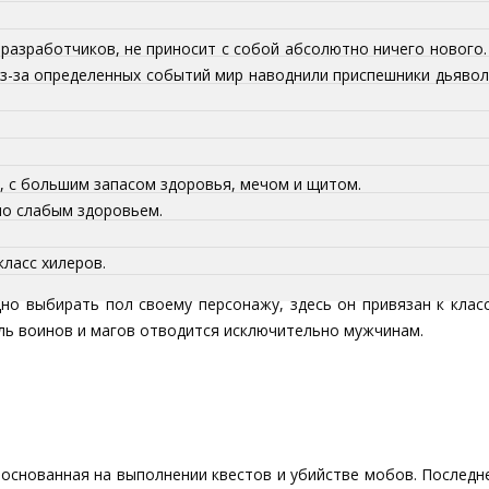
разработчиков, не приносит с собой абсолютно ничего нового.
з-за определенных событий мир наводнили приспешники дьявол
, с большим запасом здоровья, мечом и щитом.
о слабым здоровьем.
ласс хилеров.
 выбирать пол своему персонажу, здесь он привязан к класс
оль воинов и магов отводится исключительно мужчинам.
 основанная на выполнении квестов и убийстве мобов. Последн