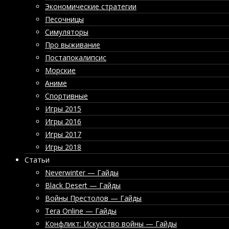
Экономические стратегии
Песочницы
Симуляторы
Про выживание
Постапокалипсис
Морские
Аниме
Спортивные
Игры 2015
Игры 2016
Игры 2017
Игры 2018
Статьи
Neverwinter — Гайды
Black Desert — Гайды
Войны Престолов — Гайды
Tera Online — Гайды
Конфликт: Искусство войны — Гайды