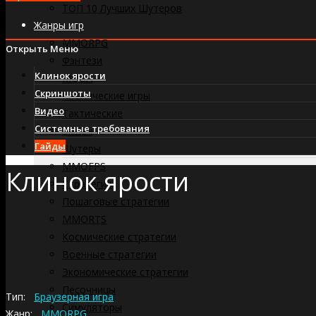
ТОП 10 Лучших Шутеров
Жанры игр
MMORPG
Открыть Меню
Фэнтези
Клинок ярости
MOBA
Скриншоты
Космические игры
Видео
Тактические
Системные требования
Экшен
Гайды
Шутеры
MMOFPS
Клинок ярости
Стратегии
Пошаговые стратегии
MMORTS
Космические стратегии
Военные стратегии
Экономические стратегии
Песочницы
Тип:
Браузерная игра
Симуляторы
Жанр:
MMORPG
,