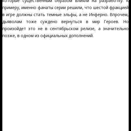
которые существенным образом влияли на разработку. К
примеру, именно фанаты серии решили, что шестой фракцией
в игре должны стать темные эльфы, а не Инферно. Впрочем,
дьяволам тоже суждено вернуться в мир Героев. Но
произойдет это не в сентябрьском релизе, а значительно
позже, в одном из официальных дополнений.