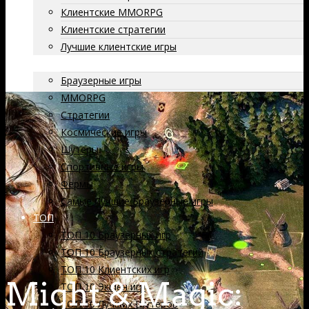
Клиентские MMORPG
Клиентские стратегии
Лучшие клиентские игры
Браузерные
Браузерные игры
MMORPG
Стратегии
Космические игры
Шутеры
Спортивные игры
Фермы
Самые Лучшие Браузерные игры
ТОП
ТОП 10 Браузерных игр
ТОП 10 Браузерных стратегий
ТОП 10 Клиентских игр
Might & Magic:
ТОП 10 Экшен игр
ТОП 10 Лучших Шутеров