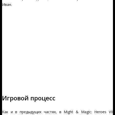
Иван.
Игровой процесс
Как и в предыдущих частях, в Might & Magic: Heroes VII