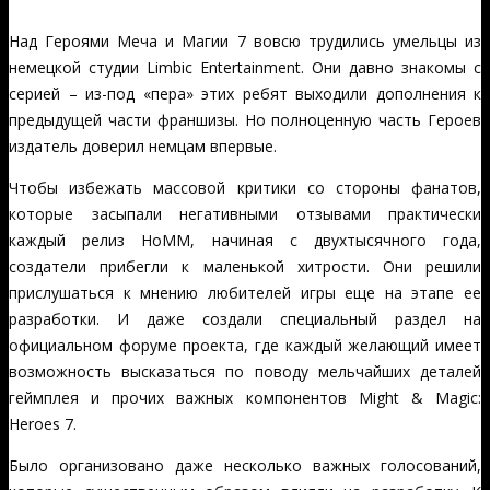
Над Героями Меча и Магии 7 вовсю трудились умельцы из
немецкой студии Limbic Entertainment. Они давно знакомы с
серией – из-под «пера» этих ребят выходили дополнения к
предыдущей части франшизы. Но полноценную часть Героев
издатель доверил немцам впервые.
Чтобы избежать массовой критики со стороны фанатов,
которые засыпали негативными отзывами практически
каждый релиз HoMM, начиная с двухтысячного года,
создатели прибегли к маленькой хитрости. Они решили
прислушаться к мнению любителей игры еще на этапе ее
разработки. И даже создали специальный раздел на
официальном форуме проекта, где каждый желающий имеет
возможность высказаться по поводу мельчайших деталей
геймплея и прочих важных компонентов Might & Magic:
Heroes 7.
Было организовано даже несколько важных голосований,