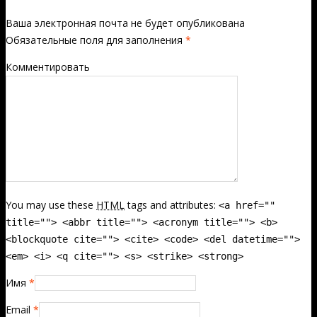
Ваша электронная почта не будет опубликована
Обязательные поля для заполнения
*
Комментировать
You may use these
HTML
tags and attributes:
<a href=""
title=""> <abbr title=""> <acronym title=""> <b>
<blockquote cite=""> <cite> <code> <del datetime="">
<em> <i> <q cite=""> <s> <strike> <strong>
Имя
*
Email
*