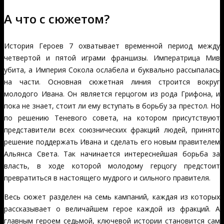
А что с сюжетом?
История Героев 7 охватывает временной период между
четвертой и пятой играми франшизы. Императрица Мив
убита, а Империя Сокола ослабела и буквально рассыпалась
на части. Основная сюжетная линия строится вокруг
молодого Ивана. Он является герцогом из рода Грифона, и
пока не знает, стоит ли ему вступать в борьбу за престол. Но
по решению Теневого совета, на котором присутствуют
представители всех союзнических фракций людей, принято
решение поддержать Ивана и сделать его новым правителем
Альянса Света. Так начинается интереснейшая борьба за
власть, в ходе которой молодому герцогу предстоит
превратиться в настоящего мудрого и сильного правителя.
Весь сюжет разделен на семь кампаний, каждая из которых
рассказывает о величайшем герое каждой из фракций. А
главным героем седьмой, ключевой истории становится сам