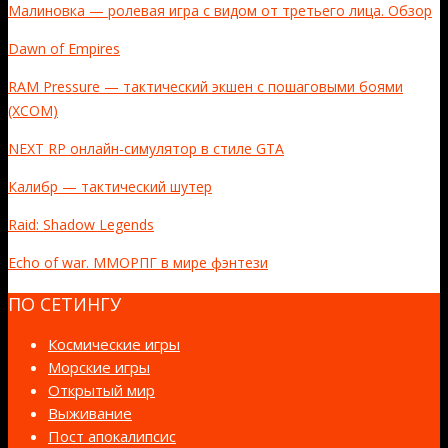
Малиновка — ролевая игра с видом от третьего лица. Обзор
Dawn of Empires
RAM Pressure — тактический экшен с пошаговыми боями
(XCOM)
NEXT RP онлайн-симулятор в стиле GTA
Калибр — тактический шутер
Raid: Shadow Legends
Echo of war. ММОРПГ в мире фэнтези
ПО СЕТИНГУ
Космические игры
Морские игры
Открытый мир
Выживание
Пост апокалипсис