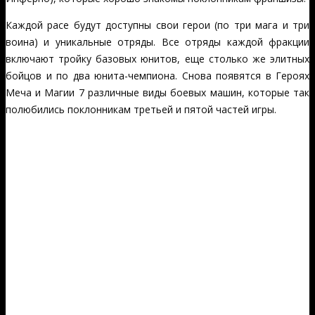
Каждой расе будут доступны свои герои (по три мага и три
воина) и уникальные отряды. Все отряды каждой фракции
включают тройку базовых юнитов, еще столько же элитных
бойцов и по два юнита-чемпиона. Снова появятся в Героях
Меча и Магии 7 различные виды боевых машин, которые так
полюбились поклонникам третьей и пятой частей игры.