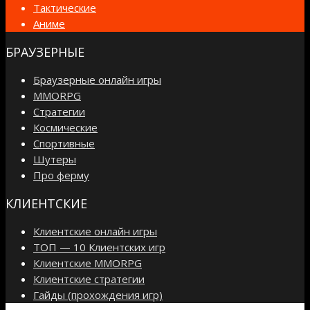
Тактические
Аниме
БРАУЗЕРНЫЕ
Браузерные онлайн игры
MMORPG
Стратегии
Космические
Спортивные
Шутеры
Про ферму
КЛИЕНТСКИЕ
Клиентские онлайн игры
ТОП — 10 Клиентских игр
Клиентские MMORPG
Клиентские стратегии
Гайды (прохождения игр)