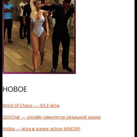
НОВОЕ
Word of Chaos — IDLE игра
3DXChat — онлайн симулятор реальной жизни
Kritika — игра в жанре action MMORP