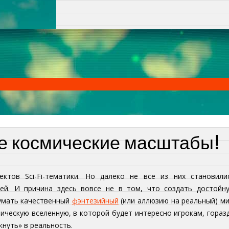
е космические масштабы!
ктов Sci-Fi-тематики. Но далеко не все из них становили
й. И причина здесь вовсе не в том, что создать достойн
умать качественный
фэнтезийный
(или аллюзию на реальный) ми
ическую вселенную, в которой будет интересно игрокам, гораз
кнуть» в реальность.