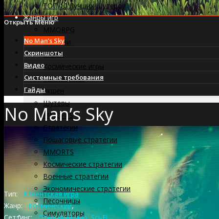
ТОП 10 Лучших Шутеров
Жанры игр
Открыть Меню
MMORPG
No Man’s Sky
Фэнтези
Скриншоты
MOBA
Видео
Космические игры
Системные требования
Тактические
Гайды
Экшен
Шутеры
No Man’s Sky
MMOFPS
Стратегии
Пошаговые стратегии
MMORTS
Космические стратегии
Военные стратегии
Экономические стратегии
Тип:
Клиентская игра
Песочницы
Жанр:
Космический
,
Симуляторы
Сеттинг:
Открытый мир
,
Sci-Fi
,