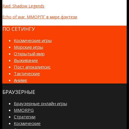
Raid: Shadow Legends
Echo of war. ММОРПГ в мире фэнтези
ПО СЕТИНГУ
Космические игры
Морские игры
Открытый мир
Выживание
Пост апокалипсис
Тактические
Аниме
БРАУЗЕРНЫЕ
Браузерные онлайн игры
MMORPG
Стратегии
Космические