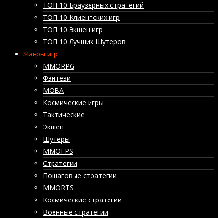
ТОП 10 Браузерных стратегий
ТОП 10 Клиентских игр
ТОП 10 Экшен игр
ТОП 10 Лучших Шутеров
Жанры игр
MMORPG
Фэнтези
MOBA
Космические игры
Тактические
Экшен
Шутеры
MMOFPS
Стратегии
Пошаговые стратегии
MMORTS
Космические стратегии
Военные стратегии