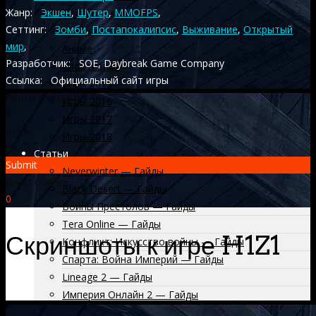
Жанр:
Экшен
,
Шутер
,
MMOFPS
,
Постапокалипсис
Сеттинг:
Зомби
,
Постапокалипсис
,
Выживание
,
Открытый
Морские
мир
,
Аниме
Разработчик:
SOE, Daybreak Game Company
Спортивные
Ссылка:
Официальный сайт игры
Игры 2015
Рейтинг игроков
Игры 2016
0
Игры 2017
0
Чел
Игры 2018
Баллы
Статьи
Submit
Neverwinter — Гайды
Ваша оценка
Black Desert — Гайды
0
Войны Престолов — Гайды
Tera Online — Гайды
Скриншоты к игре H1Z1
Конфликт: Искусство войны — Гайды
Спарта: Война Империй — Гайды
Lineage 2 — Гайды
Империя Онлайн 2 — Гайды
Правила войны — Гайды