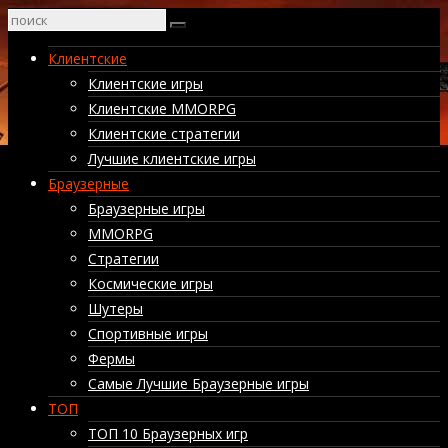
Клиентские
Клиентские игры
Клиентские MMORPG
Клиентские стратегии
Лучшие клиентские игры
Браузерные
Браузерные игры
MMORPG
Стратегии
Космические игры
Шутеры
Спортивные игры
Фермы
Самые Лучшие Браузерные игры
ТОП
ТОП 10 Браузерных игр