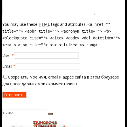
You may use these
HTML
tags and attributes:
<a href=""
title=""> <abbr title=""> <acronym title=""> <b>
<blockquote cite=""> <cite> <code> <del datetime="">
<em> <i> <q cite=""> <s> <strike> <strong>
Имя
*
Email
*
Сохранить моё имя, email и адрес сайта в этом браузере
для последующих моих комментариев.