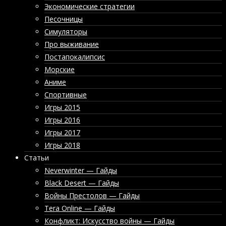
Экономические стратегии
Песочницы
Симуляторы
Про выживание
Постапокалипсис
Морские
Аниме
Спортивные
Игры 2015
Игры 2016
Игры 2017
Игры 2018
Статьи
Neverwinter — Гайды
Black Desert — Гайды
Войны Престолов — Гайды
Tera Online — Гайды
Конфликт: Искусство войны — Гайды