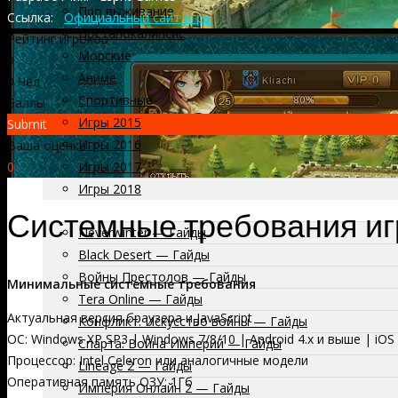
Про выживание
Ссылка:
Официальный сайт игры
Постапокалипсис
Рейтинг игроков
Морские
0
Аниме
0
Чел
Спортивные
Баллы
Игры 2015
Submit
Игры 2016
Ваша оценка
Игры 2017
0
Игры 2018
Статьи
Системные требования иг
Neverwinter — Гайды
Black Desert — Гайды
Войны Престолов — Гайды
Минимальные системные требования
Tera Online — Гайды
Актуальная версия браузера и JavaScript
Конфликт: Искусство войны — Гайды
ОС: Windows XP SP3 | Windows 7/8/10 | Android 4.x и выше | iOS
Спарта: Война Империй — Гайды
Процессор: Intel Celeron или аналогичные модели
Lineage 2 — Гайды
Оперативная память ОЗУ: 1Гб
Империя Онлайн 2 — Гайды