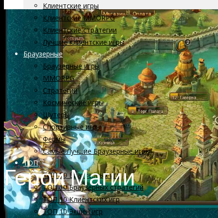
Клиентские игры
Клиентские MMORPG
Клиентские стратегии
Лучшие клиентские игры
Браузерные
Браузерные игры
MMORPG
Стратегии
Космические игры
Шутеры
Спортивные игры
Фермы
Самые Лучшие Браузерные игры
ТОП
Герои Магии
ТОП 10 Браузерных игр
ТОП 10 Браузерных стратегий
ТОП 10 Клиентских игр
ТОП 10 Экшен игр