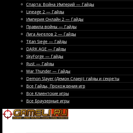
Спарта: Война Империй — Гайды
Lineage 2 — Гайды
Империя Онлайн 2 — Гайды
Правила войны — Гайды
Лига Ангелов 2 — Гайды
Titan Siege — Гайды
DARK AGE — Гайды
SkyForge — Гайды
Rust — Гайды
War Thunder — Гайды
Demon Slayer (Демон Слаер): гайды и секреты
Все Гайды, Прохождения игр
Все Клиентские игры
Все Браузерные игры
Клиентские