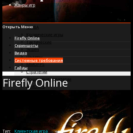
Жанры игр
MMORPG
Фэнтези
Открыть Меню
MOBA
Космические игры
Firefly Online
Тактические
Скриншоты
Экшен
Видео
Шутеры
Системные требования
MMOFPS
Гайды
Стратегии
Firefly Online
Пошаговые стратегии
MMORTS
Космические стратегии
Военные стратегии
Экономические стратегии
Песочницы
Симуляторы
Про выживание
Тип:
Клиентская игра