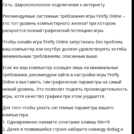
Сеть: Широкополосное подключение к интернету
Рекомендуемые системные требования игры Firefly Online –
это тот уровень компьютерного железа? при котором
раскроется полный графический потенциал игры.
Чтобы онлайн игра Firefly Online запустилась без проблем,
ваш компьютер или ноутбук должен удовлетворять хотябы
минимальным требованиям, описанным выше.
Если же ваш компьютер оснащен лишь на минимальные
требования, рекомендуем зайти в настройки игры Firefly
Online и выставить там графические параметры на самый
низкий уровень. Это позволит поднять производительность
игры, хотя качество графики при этом ухудшится.
Для того чтобы узнать системные параметры вашего
компьютера:
1. Одновременно нажмите сочетание клавиш Win+R
2. Далее в появившейся строке наберите команду dxdiag и