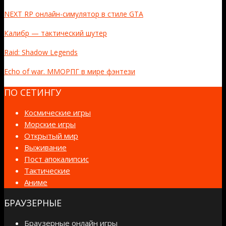
NEXT RP онлайн-симулятор в стиле GTA
Калибр — тактический шутер
Raid: Shadow Legends
Echo of war. ММОРПГ в мире фэнтези
ПО СЕТИНГУ
Космические игры
Морские игры
Открытый мир
Выживание
Пост апокалипсис
Тактические
Аниме
БРАУЗЕРНЫЕ
Браузерные онлайн игры