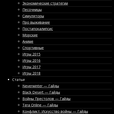
Экономические стратегии
Песочницы
Симуляторы
Про выживание
Постапокалипсис
Морские
Аниме
Спортивные
Игры 2015
Игры 2016
Игры 2017
Игры 2018
Статьи
Neverwinter — Гайды
Black Desert — Гайды
Войны Престолов — Гайды
Tera Online — Гайды
Конфликт: Искусство войны — Гайды