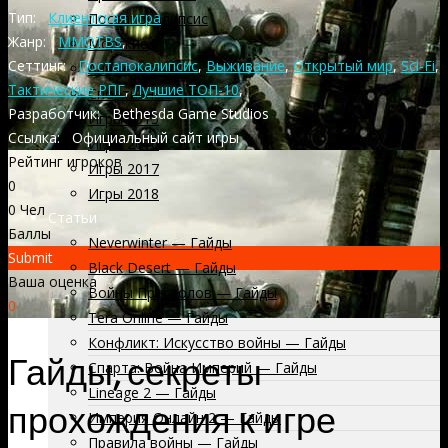
Тип:
Клиентская игра
Постапокалипсис
Жанр:
MMOTBS
,
Морские
Сеттинг:
Постапокалипсис
,
Выживание
,
Открытый мир
,
Sci-Fi
,
Аниме
Тактические РПГ
,
Лучшие ТОП-10
,
Спортивные
Разработчик:
Bethesda Game Studios
Игры 2015
Ссылка:
Официальный сайт игры
Игры 2016
Рейтинг игроков
Игры 2017
0
Игры 2018
0
Чел
Статьи
Баллы
Neverwinter — Гайды
Submit
Black Desert — Гайды
Ваша оценка
Войны Престолов — Гайды
0
Tera Online — Гайды
Конфликт: Искусство войны — Гайды
Гайды, секреты
Спарта: Война Империй — Гайды
Lineage 2 — Гайды
прохождения к игре
Империя Онлайн 2 — Гайды
Правила войны — Гайды