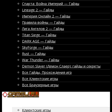
Спарта: Война Империй — Гайды
Lineage 2 — Гайды
Империя Онлайн 2 — Гайды
Правила войны — Гайды
Лига Ангелов 2 — Гайды
Titan Siege — Гайды
DARK AGE — Гайды
SkyForge — Гайды
Rust — Гайды
War Thunder — Гайды
Demon Slayer (Демон Слаер): гайды и секреты
Все Гайды, Прохождения игр
Все Клиентские игры
Все Браузерные игры
Клиентские
Клиентские игры