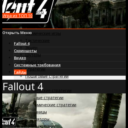
Жанры игр
MMORPG
Игра из ТОП 10
Фэнтези
MOBA
Открыть Меню
Космические игры
Тактические
Fallout 4
Экшен
Скриншоты
Шутеры
Видео
MMOFPS
Системные требования
Стратегии
Гайды
Пошаговые стратегии
Fallout 4
MMORTS
Космические стратегии
Военные стратегии
Экономические стратегии
Песочницы
Симуляторы
Про выживание