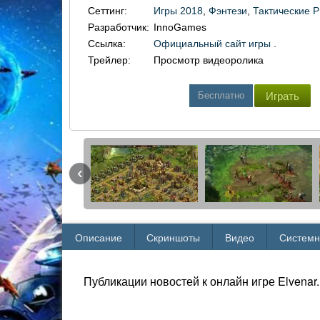
Сеттинг:
Игры 2018
,
Фэнтези
,
Тактические 
Разработчик:
InnoGames
Ссылка:
Официальный сайт игры
.
Трейлер:
Просмотр видеоролика
Бесплатно
Играть
‹
Описание
Скриншоты
Видео
Системн
Публикации новостей к онлайн игре Elvenar.