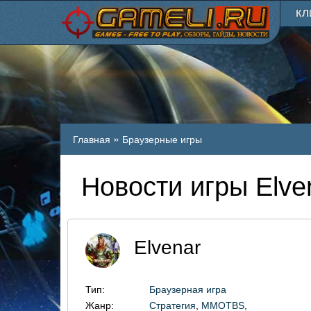
КЛ
»
Главная
Браузерные игры
Новости игры Elve
Elvenar
Тип:
Браузерная игра
Жанр:
Стратегия
,
MMOTBS
,