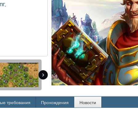
РПГ
,
›
ые требования
Прохождения
Новости