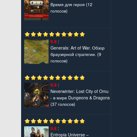
Время для героя
(12
голосов)
9.9
:
Generals: Art of War. Обзор
браузерной стратегии.
(9
голосов)
9.8
:
Neverwinter: Lost City of Omu
- в мире Dungeons & Dragons
(37 голосов)
9.8
:
Entropia Universe –