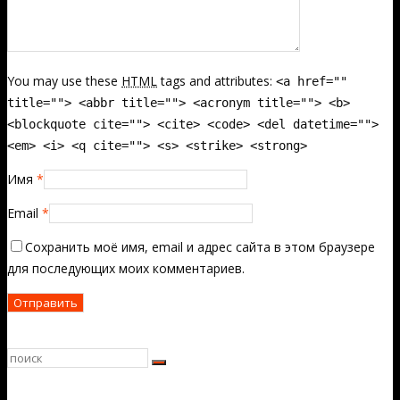
You may use these
HTML
tags and attributes:
<a href=""
title=""> <abbr title=""> <acronym title=""> <b>
<blockquote cite=""> <cite> <code> <del datetime="">
<em> <i> <q cite=""> <s> <strike> <strong>
Имя
*
Email
*
Сохранить моё имя, email и адрес сайта в этом браузере
для последующих моих комментариев.