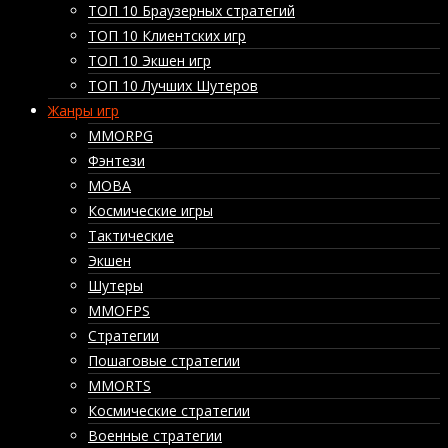
ТОП 10 Браузерных стратегий
ТОП 10 Клиентских игр
ТОП 10 Экшен игр
ТОП 10 Лучших Шутеров
Жанры игр
MMORPG
Фэнтези
MOBA
Космические игры
Тактические
Экшен
Шутеры
MMOFPS
Стратегии
Пошаговые стратегии
MMORTS
Космические стратегии
Военные стратегии