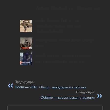
Warface (Варфейс) — обзор шутера
SKILL Special Force 2 —
противостояния элитных
подразделений!
Phantomers: новый экшн. Обзор
игры
LawBreakers: назад к классике
футуристических шутеров?
Предыдущий:
Doom — 2016. Обзор легендарной классики
Следующий:
OGame — космическая стратегия