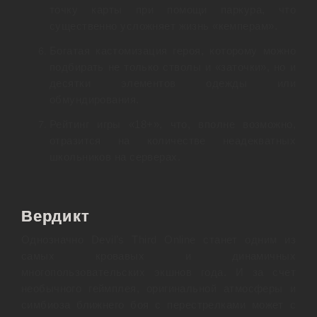
точку карты при помощи паркура, что
существенно усложняет жизнь «кемперам».
Богатая кастомизация героя, которому можно
подбирать не только стволы и «заточки», но и
десятки элементов одежды или
обмундирования.
Рейтинг игры «18+», что, вполне возможно,
отразится на количестве неадекватных
школьников на серверах.
Вердикт
Однозначно Devil’s Third Online станет одним из
самых кровавых и динамичных
многопользовательских экшнов года. И за счет
необычного геймплея, оригинальной атмосферы и
симбиоза ближнего боя с перестрелками может с