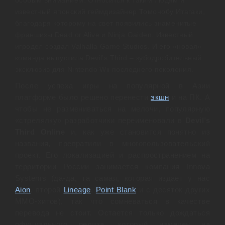
особым вниманием. Относится к таким людям и
известный японский геймдизайнер Томонобу Итагаки,
благодаря которому на свет появились знаменитые
франшизы Dead or Alive и Ninja Gaiden. Известный
игродел создал Valhalla Game Studios. И его «новая»
команда выпустила Devil’s Third – зубодробительный
эксклюзив для Nintendo Wii последнего поколения.
После успеха игры на популярной в Азии
платформе было решено перенести
экшн
и на ПК. А
чтобы не размениваться на мелочи, популярную
«стрелялку» разработчики переименовали в
Devil’s
Third Online
и, как уже становится понятно из
названия, превратили в многопользовательский
проект. Его локализацией и распространением на
территории России занимается компания Innova
Systems (да-да, та самая, которая издает у нас
Aion
, второй
Lineage
,
Point Blank
и с десяток других
ММО-хитов), так что сомневаться в качестве
перевода не стоит. Остается только дождаться
официального релиза, который намечен на