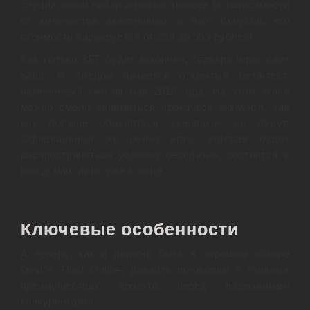
специальный набор игровых плюшек (в зависимости
от количества включенных в него бонусов, его
стоимость варьируется от 299 до 999 рублей).
Как только ЗБТ будет закончен, сервера игры ждет
вайп. И следом начнется открытый бета-тест,
намеченный уже на май 2016 года. На этом этапе
можно смело заниматься прокачкой аккаунта, так
как больше обнуляться «серваки» не будут.
Официальный же релиз игры, которая будет
распространяться условно бесплатно, состоится в
конце мая, либо уже в июне.
Ключевые особенности
А теперь, как и должно быть в хорошем обзоре
Devil’s Third Online, давайте поговорим о главных
преимуществах проекта перед возможными
конкурентами: