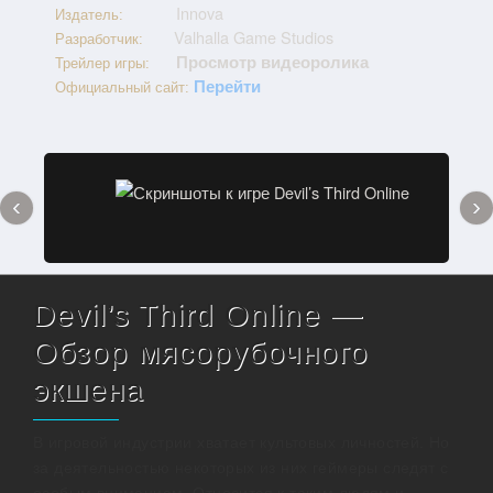
Innova
Издатель:
Valhalla Game Studios
Разработчик:
Просмотр видеоролика
Трейлер игры:
Перейти
Официальный сайт:
‹
›
Devil’s Third Online —
Обзор мясорубочного
экшена
В игровой индустрии хватает культовых личностей. Но
за деятельностью некоторых из них геймеры следят с