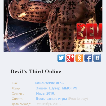
Devil’s Third Online
Клиентские игры
Тип:
Экшен
,
Шутер
,
MMOFPS
,
Жанр:
Игры 2016
,
Сеттинг:
(Free to play)
Бесплатные игры
Оплата:
сентябрь 2016 г.
Дата выхода: