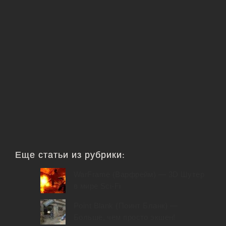
Еще статьи из рубрики:
WarFrame (Варфрейм) — 3D Шутер
в мире Sci-Fi
Point Blank (Поинт Бланк) —
Больше, чем просто экшен!