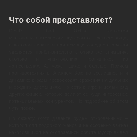
Что собой представляет?
Devil’s Third Online является
многопользовательским шутером от третьего лица,
в котором схваткам при помощи холодного оружия
уделяется приблизительно столько же внимания,
сколько и уничтожению противников из
«огнестрела». А, может, даже и больше. Причем
противостояния в ближнем бою по зрелищности и
динамике в разы превосходят сражения на дальних
и средних дистанциях. Но есть в игре и целый ряд
других фишек, которые делают ее куда интереснее
потенциальных конкурентов. Но подробнее об этом
чуть позже.
По сюжету (хотя давайте будем откровенными –
история для подобного жанра и не особенно важна)
накопившийся на околоземной орбите мусор вывел