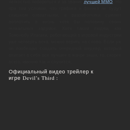
легкостью побороться и за звание
лучшей ММО
. Но
при том условии, что графика и физика не будут
слишком отвратными, а разработчики сумеют
воплотить в жизнь хотя бы половину своих
гениальных задумок. Хотя таким людям, как
Томонобу Итагаки, работающий в игровой индустрии
уже четверть века, можно верить на слово. Если уж
он пообещал создать очередной шедевр, который
впитает в себя все лучшее в жанре экшн, то, скорее
всего, именно так и случится.
Официальный видео трейлер к
игре Devil’s Third :