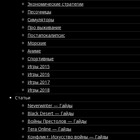
Экономические стратегии
Песочницы
Симуляторы
Про выживание
Постапокалипсис
Морские
Аниме
Спортивные
Игры 2015
Игры 2016
Игры 2017
Игры 2018
Статьи
Neverwinter — Гайды
Black Desert — Гайды
Войны Престолов — Гайды
Tera Online — Гайды
Конфликт: Искусство войны — Гайды