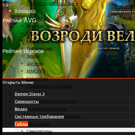
ТОП 10 Лучших Шутеров
9.8
Жанры игр
MMORPG
Рейтинг AVG
Фэнтези
MOBA
9.9
Космические игры
Тактические
Рейтинг Игроков
Экшен
Шутеры
MMOFPS
Стратегии
Открыть Меню
Пошаговые стратегии
MMORTS
Demon Slayer 3
Космические стратегии
Скриншоты
Военные стратегии
Видео
Экономические стратегии
Системные требования
Песочницы
Гайды
Симуляторы