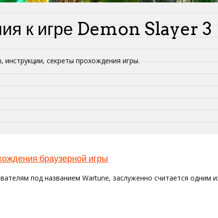
ия к игре Demon Slayer 3
ы, инструкции, секреты прохождения игры.
хождения браузерной игры
ователям под названием Wartune, заслуженно считается одним и