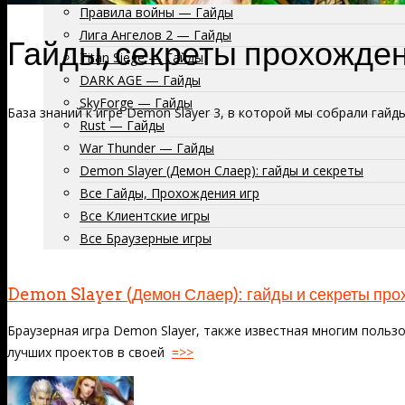
Правила войны — Гайды
Лига Ангелов 2 — Гайды
Гайды, секреты прохожден
Titan Siege — Гайды
DARK AGE — Гайды
SkyForge — Гайды
База знаний к игре Demon Slayer 3, в которой мы собрали гайд
Rust — Гайды
War Thunder — Гайды
Demon Slayer (Демон Слаер): гайды и секреты
Все Гайды, Прохождения игр
Все Клиентские игры
Все Браузерные игры
Demon Slayer (Демон Слаер): гайды и секреты про
Браузерная игра Demon Slayer, также известная многим польз
лучших проектов в своей
=>>