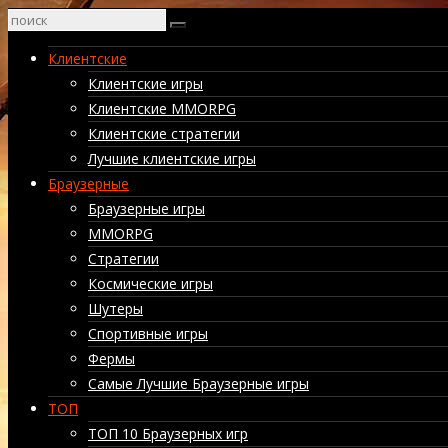
Клиентские
Клиентские игры
Клиентские MMORPG
Клиентские стратегии
Лучшие клиентские игры
Браузерные
Браузерные игры
MMORPG
Стратегии
Космические игры
Шутеры
Спортивные игры
Фермы
Самые Лучшие Браузерные игры
ТОП
ТОП 10 Браузерных игр