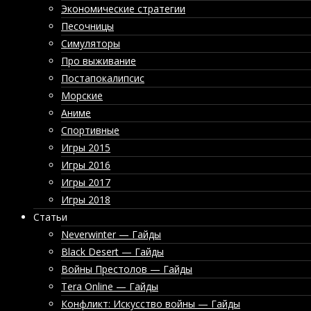
Экономические стратегии
Песочницы
Симуляторы
Про выживание
Постапокалипсис
Морские
Аниме
Спортивные
Игры 2015
Игры 2016
Игры 2017
Игры 2018
Статьи
Neverwinter — Гайды
Black Desert — Гайды
Войны Престолов — Гайды
Tera Online — Гайды
Конфликт: Искусство войны — Гайды