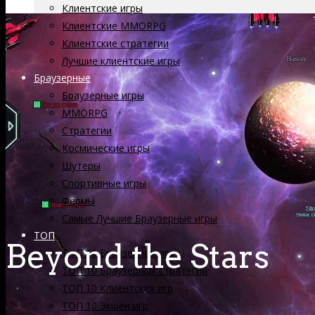
Клиентские игры
Клиентские MMORPG
Клиентские стратегии
Лучшие клиентские игры
Браузерные
Браузерные игры
MMORPG
Стратегии
Космические игры
Шутеры
Спортивные игры
Фермы
Самые Лучшие Браузерные игры
ТОП
Beyond the Stars
ТОП 10 Браузерных игр
ТОП 10 Браузерных стратегий
ТОП 10 Клиентских игр
ТОП 10 Экшен игр