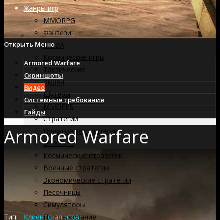
Жанры игр
MMORPG
Фэнтези
Открыть Меню
MOBA
Космические игры
Armored Warfare
Тактические
Скриншоты
Экшен
Видео
Шутеры
Системные требования
MMOFPS
Гайды
Стратегии
Armored Warfare
Пошаговые стратегии
MMORTS
Космические стратегии
Военные стратегии
Экономические стратегии
Песочницы
Симуляторы
Про выживание
Тип:
Клиентская игра