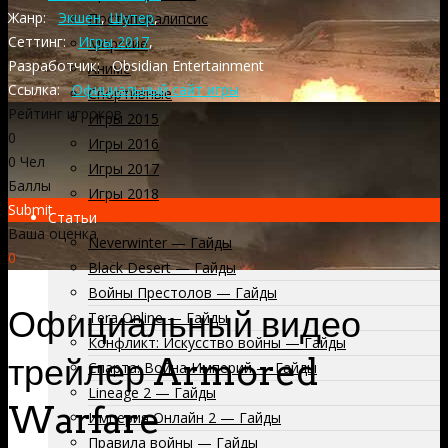
Жанр:
Экшен
,
Шутер
,
Постапокалипсис
Сеттинг:
Игры 2017
,
Морские
Разработчик:
Obsidian Entertainment
Аниме
Ссылка:
Официальный сайт игры
Спортивные
Рейтинг игроков
Игры 2015
0
Игры 2016
0
Чел
Игры 2017
Баллы
Игры 2018
Submit
Статьи
Ваша оценка
Neverwinter — Гайды
0
Black Desert — Гайды
Войны Престолов — Гайды
Официальный видео
Tera Online — Гайды
Конфликт: Искусство войны — Гайды
трейлер Armored
Спарта: Война Империй — Гайды
Lineage 2 — Гайды
Warfare
Империя Онлайн 2 — Гайды
Правила войны — Гайды