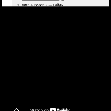
Лига Ангелов 2 — Гайды
Titan Siege — Гайды
DARK AGE — Гайды
SkyForge — Гайды
Rust — Гайды
War Thunder — Гайды
Demon Slayer (Демон Слаер): гайды и секреты
Все Гайды, Прохождения игр
Все Клиентские игры
Все Браузерные игры