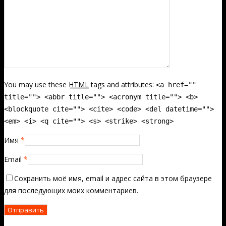
You may use these
HTML
tags and attributes:
<a href=""
title=""> <abbr title=""> <acronym title=""> <b>
<blockquote cite=""> <cite> <code> <del datetime="">
<em> <i> <q cite=""> <s> <strike> <strong>
Имя
*
Email
*
Сохранить моё имя, email и адрес сайта в этом браузере
для последующих моих комментариев.