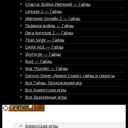
Спарта: Война Империй — Гайды
Lineage 2 — Гайды
Империя Онлайн 2 — Гайды
Правила войны — Гайды
Лига Ангелов 2 — Гайды
Titan Siege — Гайды
DARK AGE — Гайды
SkyForge — Гайды
Rust — Гайды
War Thunder — Гайды
Demon Slayer (Демон Слаер): гайды и секреты
Все Гайды, Прохождения игр
Все Клиентские игры
Все Браузерные игры
Клиентские
Клиентские игры