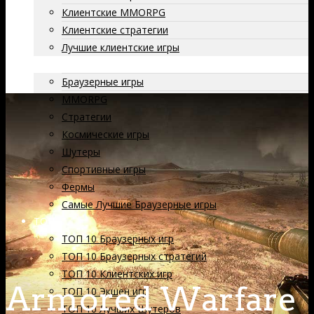
Клиентские MMORPG
Клиентские стратегии
Лучшие клиентские игры
Браузерные
Браузерные игры
MMORPG
Стратегии
Космические игры
Шутеры
Спортивные игры
Фермы
Самые Лучшие Браузерные игры
ТОП
ТОП 10 Браузерных игр
ТОП 10 Браузерных стратегий
ТОП 10 Клиентских игр
Armored Warfare
ТОП 10 Экшен игр
ТОП 10 Лучших Шутеров