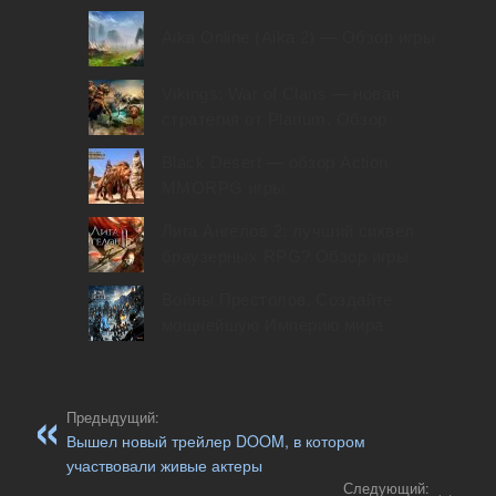
Aika Onlinе (Aika 2) — Обзор игры
Vikings: War of Clans — новая
стратегия от Plarium. Обзор
Black Desert — обзор Action
MMORPG игры
Лига Ангелов 2: лучший сиквел
браузерных RPG? Обзор игры
Войны Престолов. Создайте
мощнейшую Империю мира
Предыдущий:
Вышел новый трейлер DOOM, в котором
участвовали живые актеры
Следующий: