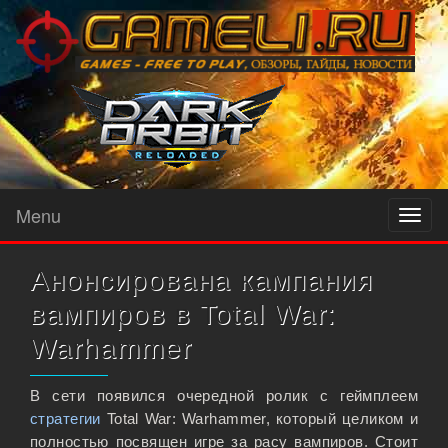
Menu
Toggl
naviga
Анонсирована кампания
вампиров в Total War:
Warhammer
В сети появился очередной ролик с геймплеем
стратегии
Total War: Warhammer, который целиком и
полностью посвящен игре за расу вампиров. Стоит