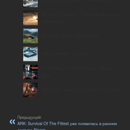
Armored Warfare — танковый экшен.
Обзор игры
World of Tanks: Обзор игры
War Thunder — обзор
Tom Clancy’s The Division: Обзор
игры
Hellblade: Senua’s Sacrifice — Обзор
Предыдущий:
ARK: Survival Of The Fittest уже появилась в раннем
доступе Steam