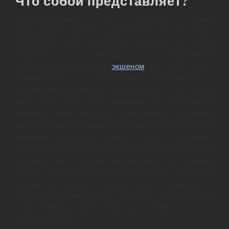
Что собой представляет?
Проанализировав все недочеты своего
предыдущего проекта, разработчики из Free Reign
превратили игру Romero’s Aftermath в нечто
среднее, между хардкорным
многопользовательским
экшеном
на тему зомби-
апокалипсиса и казуальной песочницей с
элементами выживания. Это связано с тем, что в
игре будет два типа серверов. На PvE-шардах
(именно такой мир был представлен в раннем
доступе к игре, который стартовал в начале весны)
геймерам предстоит строить целые поселения,
исследовать просторы огромного открытого мира и
противостоять толпам кровожадных, но слишком
глупых зомби. Хотя, вполне возможно, что именно
такими эти твари и должны быть. Наделять их
слишком продвинутым AI, наверное, и не стоит. На
таких серверах играть можно как от первого, так и от
третьего лица.