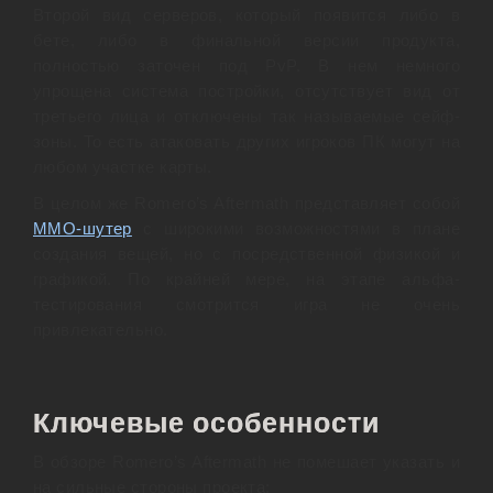
Второй вид серверов, который появится либо в
бете, либо в финальной версии продукта,
полностью заточен под PvP. В нем немного
упрощена система постройки, отсутствует вид от
третьего лица и отключены так называемые сейф-
зоны. То есть атаковать других игроков ПК могут на
любом участке карты.
В целом же Romero’s Aftermath
представляет собой
ММО-шутер
с широкими возможностями в плане
создания вещей, но с посредственной физикой и
графикой. По крайней мере, на этапе альфа-
тестирования смотрится игра не очень
привлекательно.
Ключевые особенности
В обзоре Romero’s Aftermath не помешает указать и
на сильные стороны проекта: