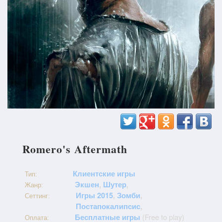
Romero's Aftermath
Клиентские игры
Тип:
Экшен
,
Шутер
,
Жанр:
Игры 2015
,
Зомби
,
Сеттинг:
Постапокалипсис
,
(Free to play)
Бесплатные игры
Оплата: