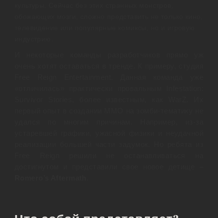
культуры. Сейчас без этих странных монстров,
обожающих мозги, сложно представить не только кино,
телевидение или популярные комиксы, но и игровую
индустрию.
И некоторые команды разработчиков прямо уж
очень хотят оставаться в тренде. К примеру, студия
Free Reign Entertainment. Данная команда уже
«отличилась» практически провальным Infestation:
Survivor Stories, более известным, как WarZ. Их
первый опыт в создании ММО на зомби-тематику не
удался по многим причинам. Например, из-за
устаревшей графики, ужасной физики и неудачной
реализации большей части задумок. Но ребята из
Free Reign решили не останавливаться на
достигнутом и представили свое новое детище –
Romero’s Aftermath
.