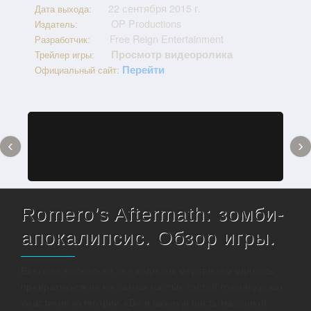
22 сентября 2015 г.
Дата выхода:
OP Productions
Издатель:
Free Reign Entertainment
Разработчик:
Просмотр видеоролика
Трейлер игры:
Перейти
Официальный сайт:
‹
›
Romero’s Aftermath: зомби-
апокалипсис. Обзор игры.
Всего за несколько лет ходячим мертвецам удалось
превратиться из не самых частых гостей голливудских
ужастиков категории «В» в важную часть массовой