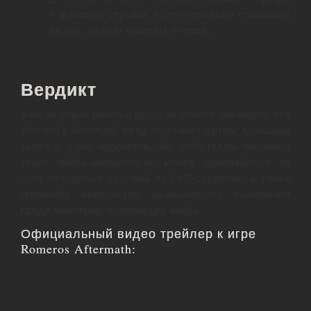
а фанатам стройки и относительно спокойной
жизни следует выбрать второй.
Вердикт
Уже на этапе раннего доступа вполне очевидно, что
Romero’s Aftermath вряд ли станет хитом. Слишком
много у игры недочетов. Но любителям песочниц
такой зомби-апокалипсис может приглянуться за
счет тепличных условий на PvE-серверах, а также
огромного количества возможностей выживания
среди монстров, обожающих мозги.
Официальный видео трейлер к игре
Romeros Aftermath: