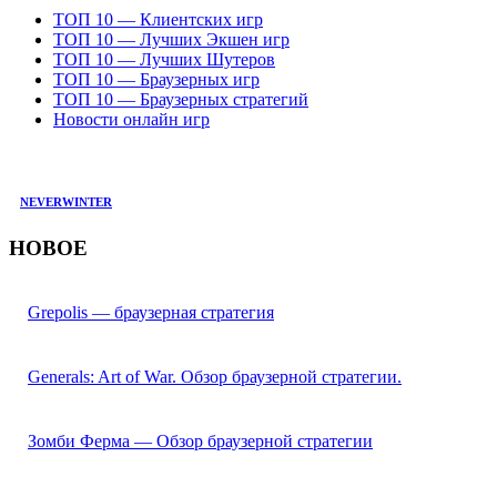
ТОП 10 — Клиентских игр
ТОП 10 — Лучших Экшен игр
ТОП 10 — Лучших Шутеров
ТОП 10 — Браузерных игр
ТОП 10 — Браузерных стратегий
Новости онлайн игр
NEVERWINTER
НОВОЕ
Grepolis — браузерная стратегия
Generals: Art of War. Обзор браузерной стратегии.
Зомби Ферма — Обзор браузерной стратегии