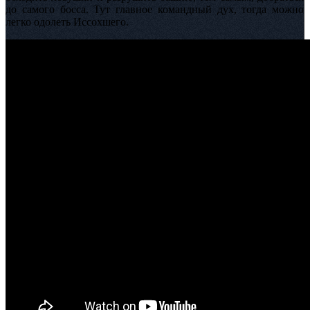
до самого босса. Тут главное командный дух, тогда можно
легко одолеть Иссохшего.