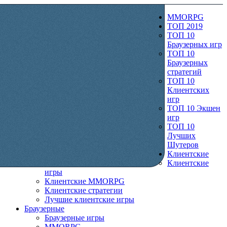
MMORPG
ТОП 2019
ТОП 10
Браузерных игр
ТОП 10
Браузерных
стратегий
ТОП 10
Клиентских
игр
ТОП 10 Экшен
игр
ТОП 10
Лучших
Шутеров
Клиентские
Клиентские
игры
Клиентские MMORPG
Клиентские стратегии
Лучшие клиентские игры
Браузерные
Браузерные игры
MMORPG