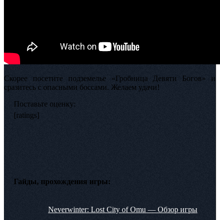
Скорее посетите подземелье «Гробница Девяти Богов» и
сразитесь с опасными боссами. Желаем удачи!
Поставьте оценку:
[ratings]
Гайды, прохождения игры:
Neverwinter: Lost City of Omu — Обзор игры