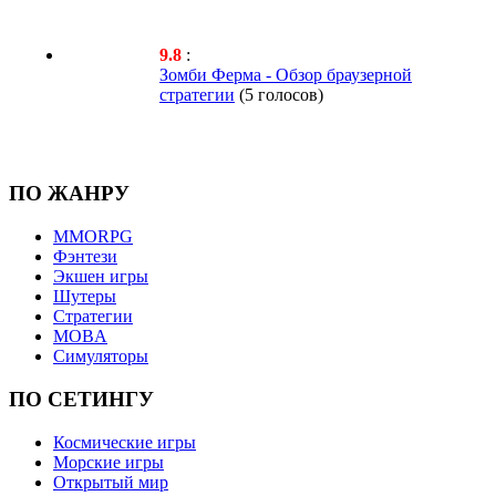
9.8
:
Зомби Ферма - Обзор браузерной
стратегии
(5 голосов)
ПО ЖАНРУ
MMORPG
Фэнтези
Экшен игры
Шутеры
Стратегии
MOBA
Симуляторы
ПО СЕТИНГУ
Космические игры
Морские игры
Открытый мир