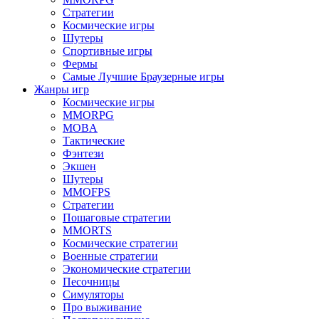
Стратегии
Космические игры
Шутеры
Спортивные игры
Фермы
Самые Лучшие Браузерные игры
Жанры игр
Космические игры
MMORPG
MOBA
Тактические
Фэнтези
Экшен
Шутеры
MMOFPS
Стратегии
Пошаговые стратегии
MMORTS
Космические стратегии
Военные стратегии
Экономические стратегии
Песочницы
Симуляторы
Про выживание