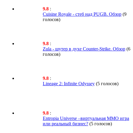
9.8
:
Cuisine Royale - стеб над PUGB. Обзор
(9
голосов)
9.8
:
Zula - шутер в духе Counter-Strike. Обзор
(6
голосов)
9.8
:
Lineage 2: Infinite Odyssey
(5 голосов)
9.8
:
Entropia Universe –виртуальная MMO игра
или реальный бизнес?
(5 голосов)