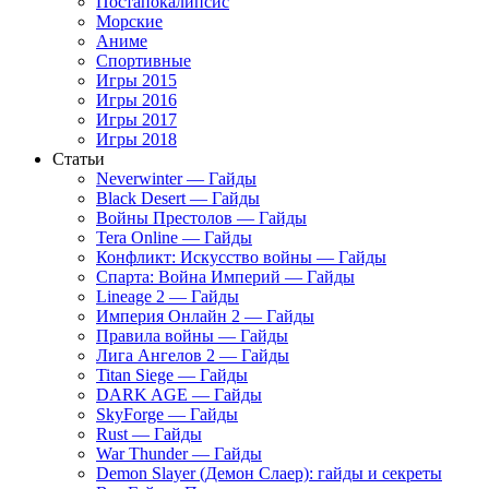
Постапокалипсис
Морские
Аниме
Спортивные
Игры 2015
Игры 2016
Игры 2017
Игры 2018
Статьи
Neverwinter — Гайды
Black Desert — Гайды
Войны Престолов — Гайды
Tera Online — Гайды
Конфликт: Искусство войны — Гайды
Спарта: Война Империй — Гайды
Lineage 2 — Гайды
Империя Онлайн 2 — Гайды
Правила войны — Гайды
Лига Ангелов 2 — Гайды
Titan Siege — Гайды
DARK AGE — Гайды
SkyForge — Гайды
Rust — Гайды
War Thunder — Гайды
Demon Slayer (Демон Слаер): гайды и секреты