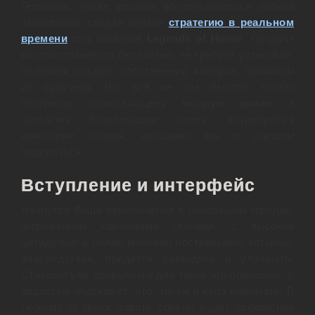
Германии, также решила воспользоваться эпохой
завоеваний, создав онлайн
стратегию в реальном
времени
под название
Legends of Honor
. Продукт
распространяется бесплатно, не требует установки,
позволяя создать собственную империю прямиком
из браузера. Но, всё не так быстро: чтобы
построить по-настоящему мощную армию и
захватить близлежащие земли, потребуются
некоторые знания, которыми мы и спешим
поделиться.
Вступление и интерфейс
Начнутся Ваши приключения в небольшом городке,
огороженном каменными стенами, с высокой
цитаделью и более мелкими постройками, которые,
впоследствии, придётся возводить и улучшать.
Ставший уже привычным для таких игр помощник, с
радостью подскажет: что, зачем и куда нажимать. В
Legends of Honor давать советы будет прекрасная