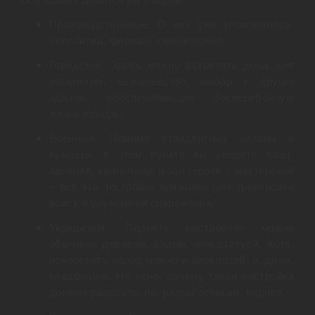
Все здания делятся на 5 видов:
Производственные. О них уже упоминалось:
лесопилка, ферма и каменоломня.
Городские. Здесь можно встретить дома для
населения, казначейство, амбар и другие
здания, обеспечивающие бесперебойную
жизнь города.
Военные. Помимо стандартных казарм и
кузницы, в этом пункте вы увидите плац,
арсенал, хранилище и зал героев с мастерской
– все эти постройки призваны для тренировки
войск и улучшений снаряжения.
Украшения. Поднять настроение можно
обычным деревом, садом, или статуей. Хотя,
повеселить народ можно и виселицей, и, даже,
кладбищем. Не ясно, почему такая постройка
должна радовать, но, разработчикам, виднее.