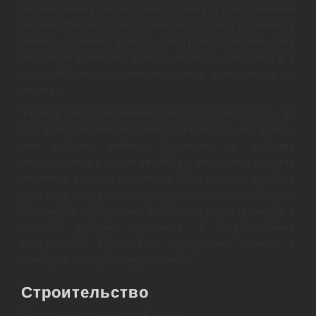
обозначенных местах. Нет, добывать определённое
количество ресурсов здания будут, но и вы можете
помочь своему народу, постучав топором, или
киркой по каменной породе. Монеты собираются в
казначействе, начисляются они в зависимости от
налога.
Также к ресурсам можно отнести и самоцветы – за
эти камни можно мгновенно что-нибудь построить,
или набрать войско. Спорным, но всё-таки
находящемся в одном столбце с ресурсами пунктов
является счастье населения. Чем веселее живётся
простому люду – тем продуктивнее они работают.
Плохое же настроение, в свою очередь, приведёт к
плохой добыче провианта и строительных
материалов. Повышать настроение можно с
помощью постройки украшений.
Строительство