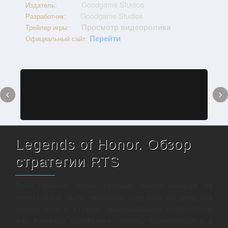
Goodgame Studios
Издатель:
Goodgame Studios
Разработчик:
Просмотр видеоролика
Трейлер игры:
Перейти
Официальный сайт:
‹
›
Legends of Honor. Обзор
стратегии RTS
Воинственное время средних веков никогда не
переставало быть любимым отрезком истории для
режиссёров и студий, занимающихся разработкой
игр. Команда GoodGame Studios, базирующаяся в