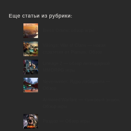
Еще статьи из рубрики:
Bless Online: обзор игры
Vikings: War of Clans — новая
стратегия от Plarium. Обзор
Lineage 2 — обзор легендарной
MMORPG игры
Neverwinter: Ядро лабиринта —
Обзор
Armored Warfare — танковый экшен.
Обзор игры
Раздор — Обзор игры