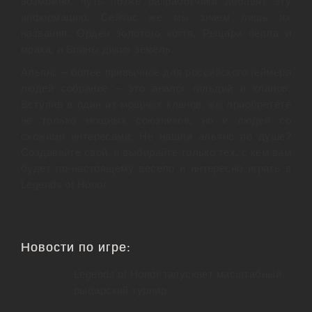
возможно, чуть позже разработчики добавят эту
информацию. Сейчас же мы знаем лишь их
названия: Орден золотого когтя, Рыцари пепла и
мрака, и Воины диких земель.
Альянс – более привычное для российского геймера
людей собрание – это аналог гильдий и кланов.
Вступив в один из мощных кланов, вы приобретёте
не только мощных союзников, но и людей со
схожими интересами. Не нашли альянс по душе?
Создавайте свой, и выбирайте только тех, с кем вам
будет по-настоящему весело и интересно играть в
Legends of Honor.
Новости по игре:
Legends of Honor запускает масштабный
рыцарский турнир