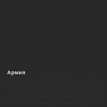
Армия
Под вашим началом соберутся пешие войска,
вооружённые мечами, топорами и луками, и конные
отряды. В случае, когда монет будет совсем мало, а
драться – надо, можно нанять ополченцев: воины из
них, конечно, никакие, но с помощью массы они