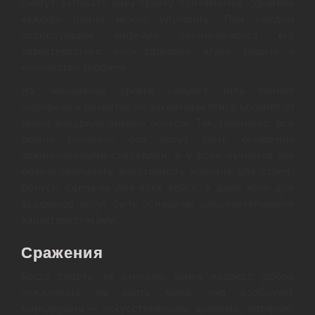
смогут затыкать пару-тройку противников. Уровень
каждого бойца можно улучшить. При каждом
последующем апгрейде увеличиваются его
характеристики: очки здоровья, атака, защита и
количество трофеев.
На повышении уровня каждого типа воинов
сюрпризы и развитие не заканчивается: в Legends of
Honor внедрили боевые бонусы. Так, например, все
бойцы ближнего боя могут быть оснащены
зажигательными снарядами, а у всех лучников мы
можем увеличить вместимость колчана для стрел.
Бонусы сделаны для всех войск, и даже кони для
всадников могут быть оснащены дополнительными
характеристиками.
Сражения
Когда сидеть за стенами замка надоест, добро
пожаловать на карту мира: она изобилует
мародёрами – искусственными армиями, которые,