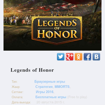
Legends of Honor
Браузерные игры
Тип:
Стратегия
,
MMORTS
,
Жанр:
Игры 2016
,
Сеттинг:
(Free to play)
Бесплатные игры
Оплата:
20 августа 2015 г.
Дата выхода: