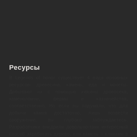
Ресурсы
В Legends of honor существует 4 вида основных
ресурсов: древесина, камень, еда и монеты.
Добывают их с помощью хижины дровосека,
каменоломни, фермы и казначейства,
соответственно. Но если вы подумали, что для
добычи камня достаточно, лишь возвести
сооружение, вы глубоко заблуждаетесь.
Разработчики внедрили довольно-таки интересный
способ заработать дерево, или камень – кликами в