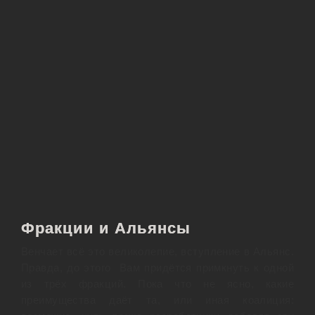
Фракции и Альянсы
Венчает всё это великолепие, вступление в Альянс.
Правда, до этого Вам придётся примкнуть к одной
из трёх фракций. Пока что не ясно, какие
преимущества даёт та, или иная коалиция: