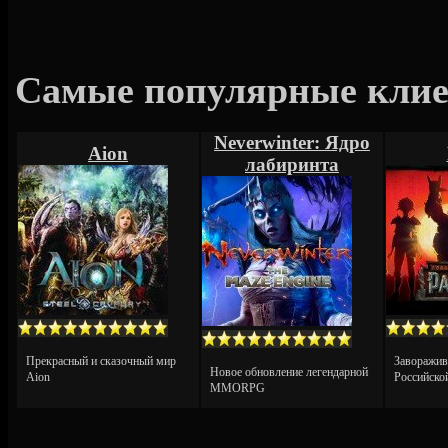
Самые популярные клиен
Neverwinter: Ядро
Aion
лабиринта
Прекрасный и сказочный мир
Заворажив
Новое обновление легендарной
Aion
Российск
MMORPG