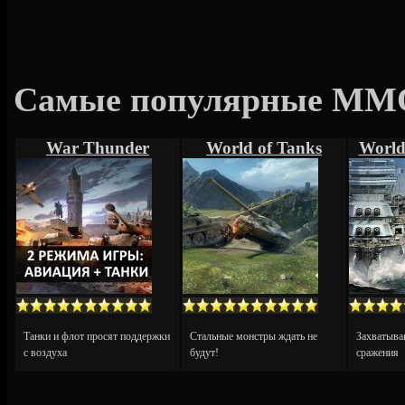
Самые популярные MMO
War Thunder
World of Tanks
World
Танки и флот просят поддержки
Стальные монстры ждать не
Захватыва
с воздуха
будут!
сражения