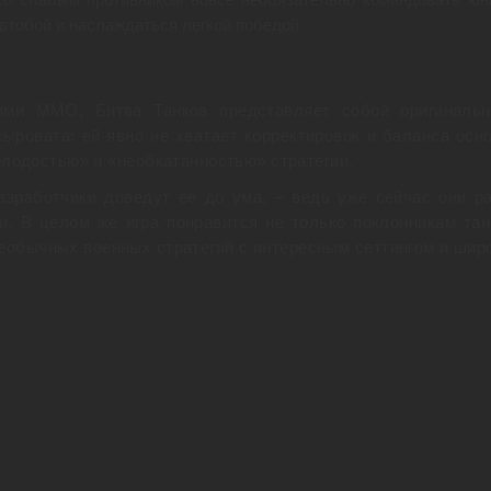
втобой и наслаждаться легкой победой.
ими ММО, Битва Танков представляет собой оригиналь
сыровата: ей явно не хватает корректировок и баланса осн
молодостью» и «необкатанностью» стратегии.
азработчики доведут ее до ума, – ведь уже сейчас они р
. В целом же игра понравится не только поклонникам тан
необычных военных стратегий с интересным сеттингом и шир