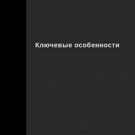
котором ведутся нескончаемые сражения з
техникой, зарабатывать очки опыта и копи
свой парк бронетехники и летательных аппа
Ключевые особенности
И какой же обзор Битвы Танков без перечис
Возможность запуска непосредственн
похвастаться неплохой физикой и детали
Большое количество техники, которую н
таких инструментов, как ковка и тюн
благодаря возможности демонтажа.
Помимо обычных сражений на разнооб
уникальных режимов, к примеру, состяза
которые появляются рандомно.
За каждый поединок геймеру начисляют
уровень и принимать участие в новых иве
В некоторых режимах или при встрече 