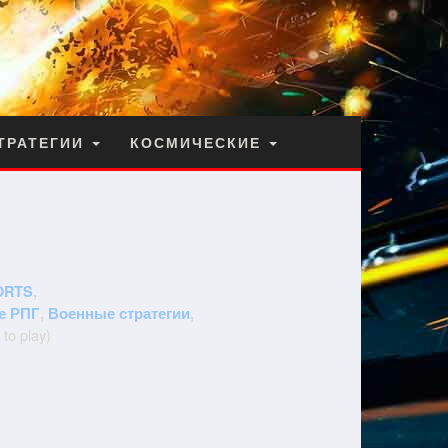
ТРАТЕГИИ
КОСМИЧЕСКИЕ
ORTS
,
е РПГ
,
Военные стратегии
,
to play)