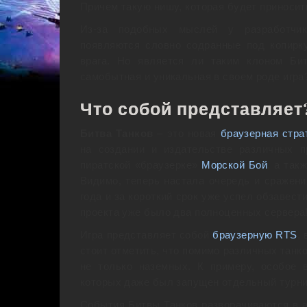
Причем такую нишу, которая будет приноси
Из-за подобных мыслей у разработчик
появляются словно содранные под копирк
врага. Но является ли таким клоном Би
самобытная и уникальная в своем роде игра
Что собой представляет
Битва Танков
– это новая
браузерная стра
на создании и издательстве различных п
пиратской «браузерке»
Морской Бой
, а так
Видимо, теперь настала очередь и сражени
года и за короткий срок уже успел обзавест
проекта уже было два полноценных сервера
Игра представляет собой
браузерную RTS
,
стоит отметить, что помимо различных танк
не только наземных. К примеру, особое 
которых даже был запущен отдельный турни
События Битвы Танков разворачиваются в а