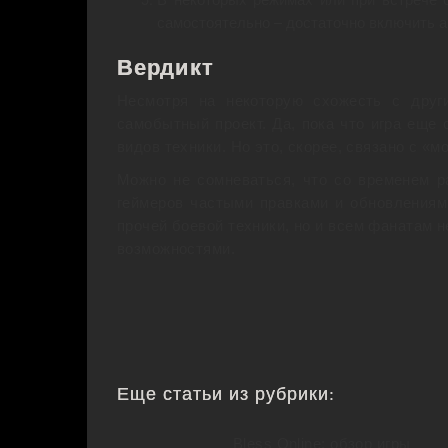
самостоятельно – достаточно включить а
Вердикт
Несмотря на некоторую схожесть с друг
самобытный проект. Да, пока что игра еще 
видов техники. Но это, скорее, связано с «
Можно не сомневаться, что со временем р
геймеров частыми правками и обновлениями
прочей боевой техники, но и всем фанатам 
возможностями.
Еще статьи из рубрики:
Bless Online: обзор игры