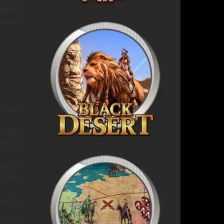
оевой
овать
может
омощи
яются
ров и
ссами,
ышать
итами