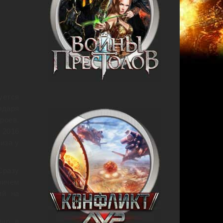
уется
одаря
роев.
 2016
иза у
Сразу
ричем
ий на
ир, в