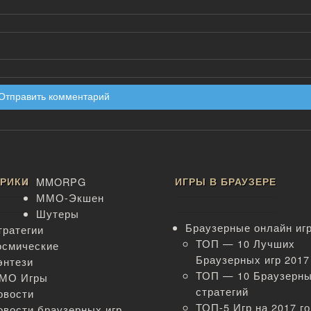
БРИКИ
MMORPG
ИГРЫ В БРАУЗЕРЕ
ММО-Экшен
Шутеры
Браузерные онлайн иг
тратегии
ТОП — 10 Лучших
осмические
Браузерных игр 2017
энтези
ТОП — 10 Браузерн
МО Игры
стратегий
овости
ТОП-5 Игр на 2017 го
овости браузерных игр