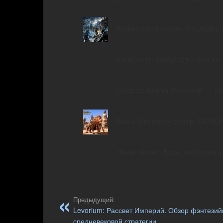
Войны Престолов. Создайт
Конфликт: Искусство войны
Спарта: Война Империй — об
Black Desert — обзор AMMO
Neverwinter: Ядро лабиринт
Предыдущий:
Levorium: Рассвет Империй. Обзор фэнтезий
средневековой стратегии