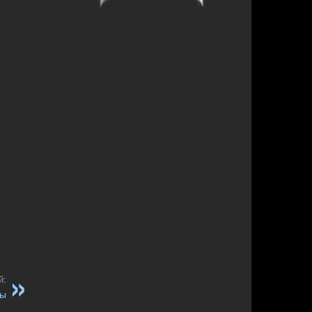
й:
ры