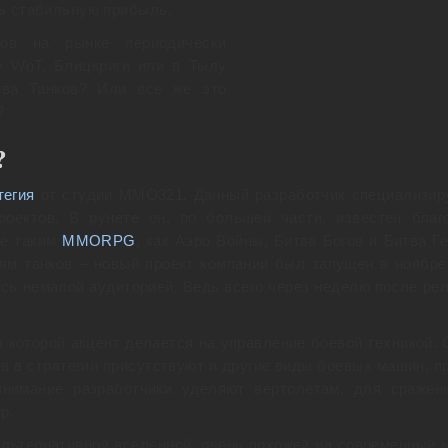
ть стабильную прибыль.
ов на рынке периодически
у WoT, Блицкриги или в Тылу
тва Танков? Или все же это
?
?
тегия
от студии MMO321. Данный разработчик специализир
роектов. В рунете он, по большей части, известен благ
же таким
MMORPG
, как Аэро Войны, Битва Богов и Битва Ге
ям танков – новый проект компании был запущен в ноябре
ись немалой аудиторией. Ведь всего через неделю после рел
!
 в которой акцент делается на управление боевой техникой. 
ов в стратегии присутствуют и другие виды боевых машин, п
внимание разработчики уделяют вертолетам, для сражен
р.
льтернативной вселенной, очень похожей на современный м