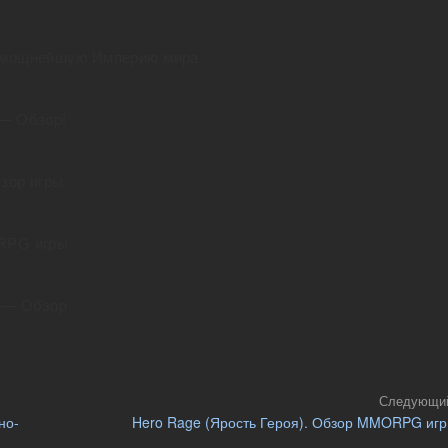
е мощнейшую Империю мира
 — Обзор!
зор игры
RPG игры
а — Обзор
Следующи
но-
Hero Rage (Ярость Героя). Обзор MMORPG иг