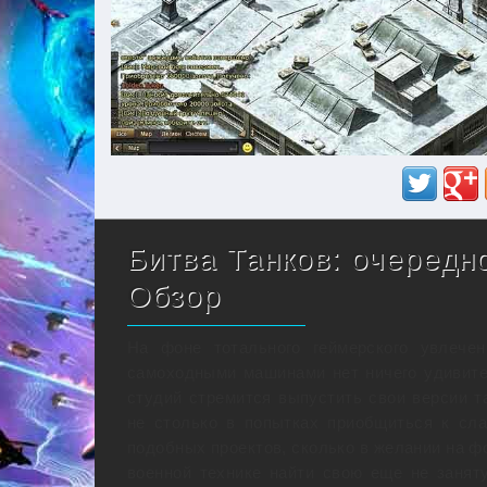
Битва Танков: очередн
Обзор
На фоне тотального геймерского увлече
самоходными машинами нет ничего удивите
студий стремится выпустить свои версии т
не столько в попытках приобщиться к сл
подобных проектов, сколько в желании на ф
военной технике найти свою еще не занят