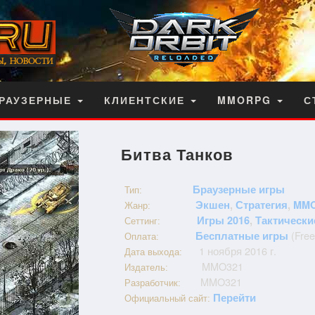
РАУЗЕРНЫЕ
КЛИЕНТСКИЕ
MMORPG
С
Битва Танков
Браузерные игры
Тип:
Экшен
,
Стратегия
,
MM
Жанр:
Игры 2016
,
Тактически
Сеттинг:
(Free 
Бесплатные игры
Оплата:
1 ноября 2016 г.
Дата выхода:
MMO321
Издатель:
MMO321
Разработчик:
Перейти
Официальный сайт: