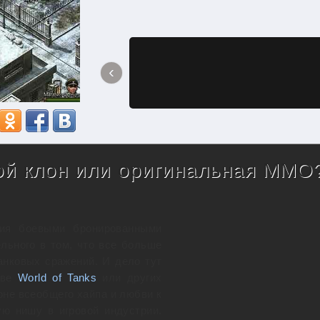
‹
ой клон или оригинальная ММО
ния боевыми бронированными
льного в том, что все больше
анковых сражений. И дело тут
аве
World of Tanks
или других
оне всеобщего хайпа и любви к
ую нишу в игровой индустрии.