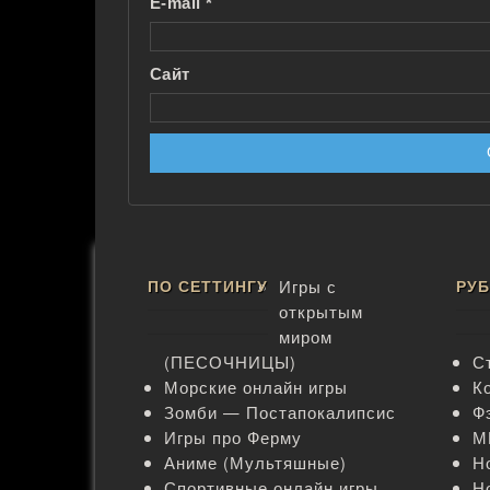
E-mail
*
Сайт
ПО СЕТТИНГУ
Игры с
РУ
открытым
миром
(ПЕСОЧНИЦЫ)
С
Морские онлайн игры
К
Зомби — Постапокалипсис
Ф
Игры про Ферму
М
Аниме (Мультяшные)
Н
Спортивные онлайн игры
Н