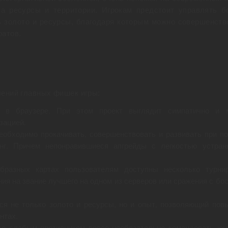
а ресурсы и территории. Игрокам предстоит управлять б
ть золото и ресурсы, благодаря которым можно совершенств
ратов.
лений главных фишек игры:
о в браузере. При этом проект выглядит симпатично и 
зацией.
еобходимо прокачивать, совершенствовать и развивать при п
инг. Причем непонравившиеся апгрейды с легкостью устран
разных картах пользователям доступны несколько турни
ния на звание лучшего на одном из серверов или сражения с бо
ся не только золото и ресурсы, но и опыт, позволяющий пов
нтах.
со слабым противником вовсе необязательно командовать юн