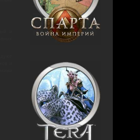
ный и
овных
адуют
ков и
окими