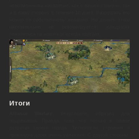
невозможными нападение, как с вашей стороны, так
и в вашу сторону в течение 10 дней. Разрушить его
можно по собственному желанию. Но делать этого
настоятельно не рекомендуется: жаждущих
поживиться на новичках всегда хватает.
Итоги
Alliance Warfare
, безусловно, образец для
подражания. Правда, пока что только в плане
развития своего города. Технологии, строения и
прокладка дорог очень увлекают. С другой стороны,