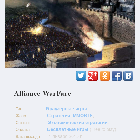
Alliance WarFare
Браузерные игры
Тип:
Стратегия
,
MMORTS
,
Жанр:
Экономические стратегии
,
Сеттинг:
(Free to play)
Бесплатные игры
Оплата:
1 января 2015 г.
Дата выхода: