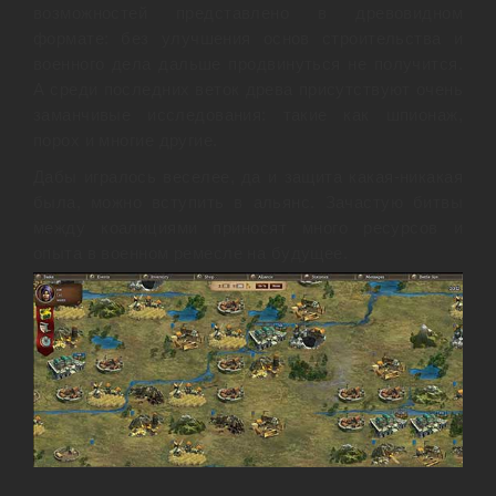
возможностей представлено в древовидном
формате: без улучшения основ строительства и
военного дела дальше продвинуться не получится.
А среди последних веток древа присутствуют очень
заманчивые исследования: такие как шпионаж,
порох и многие другие.
Дабы игралось веселее, да и защита какая-никакая
была, можно вступить в альянс. Зачастую битвы
между коалициями приносят много ресурсов и
опыта в военном ремесле на будущее.