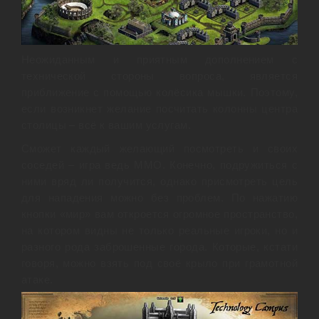
Неожиданным и приятным дополнением с
технической стороны вопроса, является
приближение с помощью колёсика мышки. Поэтому,
если возникнет желание посчитать колонны центра
столицы – всё к вашим услугам.
Сможет каждый желающий посмотреть и своих
соседей – игра ведь MMO. Конечно, подружиться с
ними вряд ли получится, однако присмотреть цель
для нападения можно без проблем. По нажатию
кнопки «мир» вам откроется огромное пространство,
на котором видны не только реальные игроки, но и
разного рода заброшенные города. Которые, кстати
говоря, можно взять под своё крыло при грамотной
атаке.