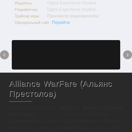
Digital Experience Studios
Издатель:
Digital Experience Studios
Разработчик:
Просмотр видеоролика
Трейлер игры:
Перейти
Официальный сайт:
‹
›
Alliance WarFare (Альянс
Престолов)
Масштабный проект
Alliance Warfare (Альянс
Престолов)
от студии-разработчика и,
одновременно, издателя, Digital Experience Studios –
это новая ступень для браузерных проектов. Игра