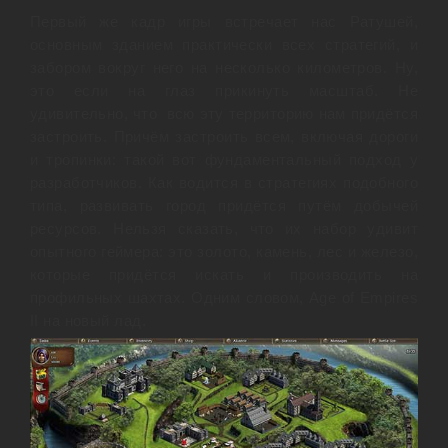
Первый же кадр игры встречает нас Ратушей,
основным зданием практически всех стратегий, и
забором вокруг него на несколько километров. Ну,
это если на глаз прикинуть масштаб. Не
удивительно, что всю эту территорию нам придётся
застроить. Причём застроить всем, включая дороги
и тропинки: такой вот фундаментальный подход у
разработчиков. Как водится в стратегиях подобного
типа, развивать город придётся путём добычей
ресурсов. Нельзя сказать, что их набор удивит
опытного геймера: это золото, камень, лес и железо,
которые придётся искать и производить на
профильных шахтах. Одним словом, Age of Empires
II на новый лад.