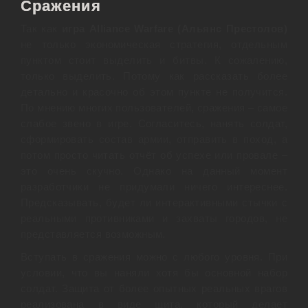
Сражения
Так как
игра Alliance Warfare (Альянс Престолов)
не только экономическая стратегия, отдельным
пунктом стоит выделить и битвы. К сожалению,
только выделить. Потому как рассказать более
детально и красочно об этом пункте не получится.
По мнению многих пользователей, сражения – самое
слабое звено в игре. Согласитесь, нанять солдат,
сформировать состав армии, отправить в поход, а
потом просто читать отчёт об успехе или провале –
это очень скучно. Однако на данный момент
разработчики не придумали ничего интереснее.
Предсказывать, будет ли интерактивными стычки с
реальными противниками и захваты городов, не
представляется возможным.
Вступать в сражения можно с любого уровня. При
условии, что вы наняли хотя бы основной набор
солдат. Защита от более опытных реальных врагов
реализована в виде щита, который делает