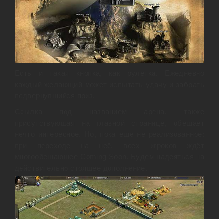
Есть и такая кнопка, как рулетка. Ежедневно
каждый желающий может испытать удачу и забрать
подвернувшийся приз.
Ссылка под названием арена, также
присутствующая на главной странице, обещает
нечто интересное. Но, пока еще не реализованное:
при переходе на неё, всех игроков ждёт
многообещающее Coming Soon. Будем надеяться на
действительно стоящее дополнение.