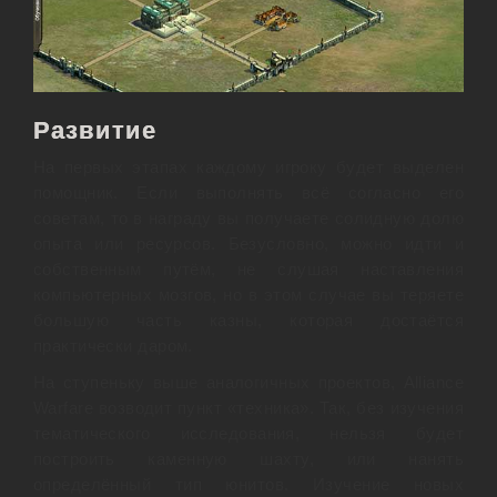
Развитие
На первых этапах каждому игроку будет выделен
помощник. Если выполнять всё согласно его
советам, то в награду вы получаете солидную долю
опыта или ресурсов. Безусловно, можно идти и
собственным путём, не слушая наставления
компьютерных мозгов, но в этом случае вы теряете
большую часть казны, которая достаётся
практически даром.
На ступеньку выше аналогичных проектов, Alliance
Warfare возводит пункт «техника». Так, без изучения
тематического исследования, нельзя будет
построить каменную шахту, или нанять
определённый тип юнитов. Изучение новых