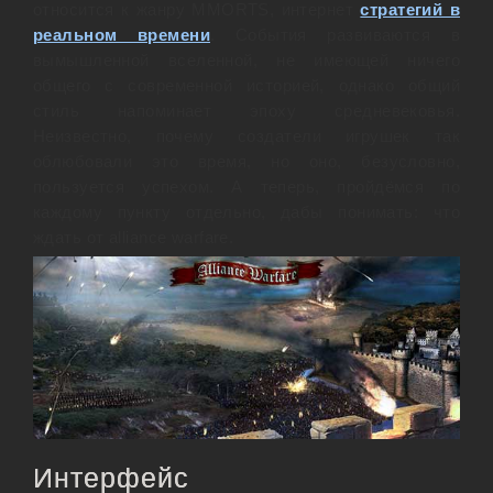
относится к жанру MMORTS, интернет
стратегий в
реальном времени
. События развиваются в
вымышленной вселенной, не имеющей ничего
общего с современной историей, однако общий
стиль напоминает эпоху средневековья.
Неизвестно, почему создатели игрушек так
облюбовали это время, но оно, безусловно,
пользуется успехом. А теперь, пройдёмся по
каждому пункту отдельно, дабы понимать: что
ждать от alliance warfare.
Интерфейс