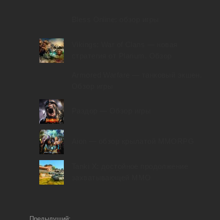
Bless Online: обзор игры
Vikings: War of Clans — новая
стратегия от Plarium. Обзор
Armored Warfare — танковый экшен.
Обзор игры
Раздор — Обзор игры
Aion — обзор крылатой MMORPG
Tanki X: достойное продолжение
захватывающей ММО
Предыдущий: