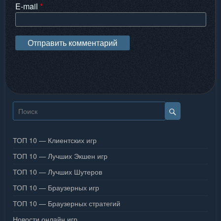
E-mail
*
ТОП 10 — Клиентских игр
ТОП 10 — Лучших Экшен игр
ТОП 10 — Лучших Шутеров
ТОП 10 — Браузерных игр
ТОП 10 — Браузерных стратегий
Новости онлайн игр