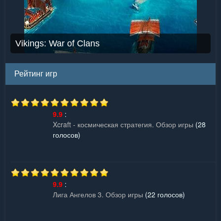
Vikings: War of Clans
Рейтинг игр
9.9
:
Xcraft - космическая стратегия. Обзор игры
(28
голосов)
9.9
:
Лига Ангелов 3. Обзор игры
(22 голосов)