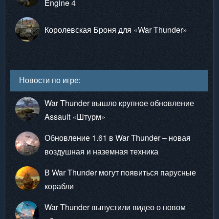
Engine 4
Королевская Броня для «War Thunder»
Новости по игре:
War Thunder вышло крупное обновление
Assault «Штурм»
Обновление 1.61 в War Thunder – новая
воздушная и наземная техника
В War Thunder могут появиться парусные
корабли
War Thunder выпустили видео о новом