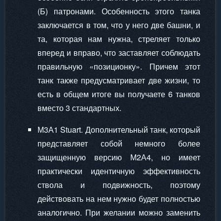
(Б) патронами. Особенность этого танка
заключается в том, что у него две башни, и
та, которая нам нужна, стреляет только
вперед и вправо, что заставляет соблюдать
правильную «позиционку». Причем этот
танк также предусматривает две жизни, то
есть в общем итоге вы получаете 6 танков
вместо 3 стандартных.
М3А1 Stuart. Дополнительный танк, который
представляет собой немного более
защищенную версию М2А4, но имеет
практически идентичную эффективность
ствола и подвижность, поэтому
действовать на нем нужно будет полностью
аналогично. При желании можно заменить