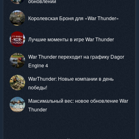
обновлении
Королевская Броня для «War Thunder»
Лучшие моменты в игре War Thunder
War Thunder переходит на графику Dagor
Engine 4
WarThunder: Новые компании в день
победы!
Максимальный вес: новое обновление War
Thunder