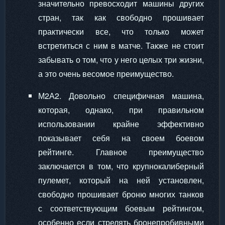
значительно превосходит машины других
стран, так как свободно прошивает
практически все, что только может
встретиться с ним в матче. Также не стоит
забывать о том, что у него целых три жизни,
а это очень весомое преимущество.
М2А2. Довольно специфичная машина,
которая, однако, при правильном
использовании крайне эффективно
показывает себя на своем боевом
рейтинге. Главное преимущество
заключается в том, что крупнокалиберный
пулемет, который на ней установлен,
свободно прошивает броню многих танков
с соответствующим боевым рейтингом,
особенно если стрелять бронепробивными