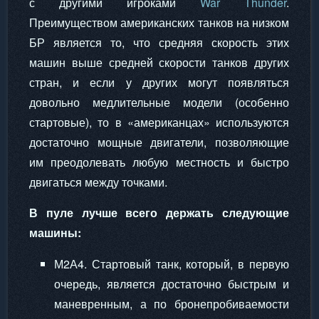
с другими игроками
War Thunder
.
Преимуществом американских танков на низком
БР является то, что средняя скорость этих
машин выше средней скорости танков других
стран, и если у других могут появляться
довольно медлительные модели (особенно
стартовые), то в «американцах» используются
достаточно мощные двигатели, позволяющие
им преодолевать любую местность и быстро
двигаться между точками.
В пуле лучше всего держать следующие
машины:
М2А4. Стартовый танк, который, в первую
очередь, является достаточно быстрым и
маневренным, а по бронепробиваемости