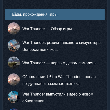
Гайды, прохождения игры:
War Thunder — Обзор игры
War Thunder: режим танкового симулятора.
Вопросы новичков.
War Thunder — первым делом самолеты
Обновление 1.61 в War Thunder – новая
воздушная и наземная техника
War Thunder выпустили видео о новом
обновлении