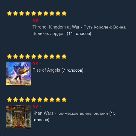
9.9
:
Throne: Kingdom at War - Путь Королей: Война
Великих лордов!
(11 голосов)
9.9
:
Rise of Angels
(7 голосов)
9.8
:
Khan Wars - Княжеские войны онлайн
(15
голосов)