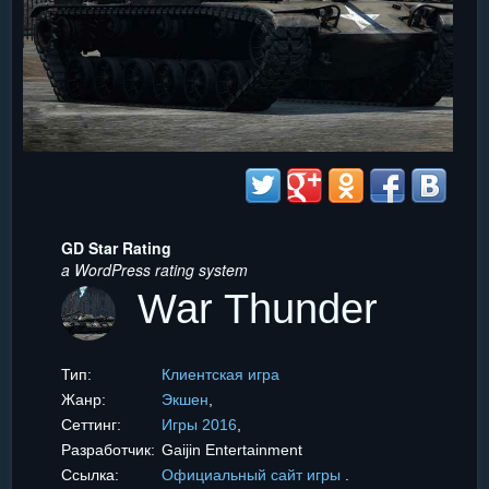
GD Star Rating
a WordPress rating system
War Thunder
Тип:
Клиентская игра
Жанр:
Экшен
,
Сеттинг:
Игры 2016
,
Разработчик:
Gaijin Entertainment
Ссылка:
Официальный сайт игры
.