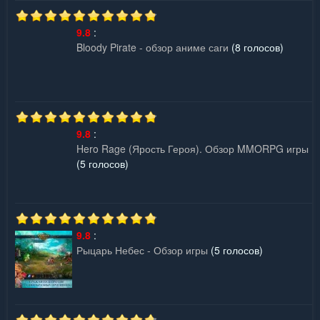
9.8
:
Bloody Pirate - обзор аниме саги
(8 голосов)
9.8
:
Hero Rage (Ярость Героя). Обзор MMORPG игры
(5 голосов)
9.8
:
Рыцарь Небес - Обзор игры
(5 голосов)