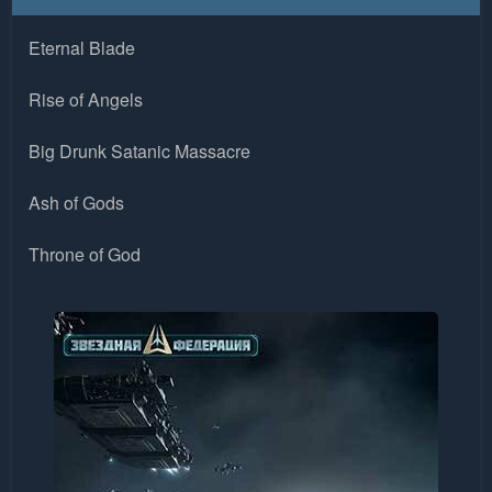
Eternal Blade
Rise of Angels
Big Drunk Satanic Massacre
Ash of Gods
Throne of God