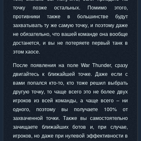
точку позже остальных. Помимо этого,
противники также в большинстве будут
захватывать ту же самую точку, и поэтому даже
не обязательно, что вашей команде она вообще
достанется, и вы не потеряете первый танк в
этом хаосе.
После появления на поле War Thunder, сразу
двигайтесь к ближайшей точке. Даже если с
вами попался кто-то, кто тоже решил выбрать
другую точку, то чаще всего это не более двух
игроков из всей команды, а чаще всего – ни
одного, поэтому вы получаете 100% от
захваченной точки. Также вы самостоятельно
зачищаете ближайших ботов и, при случае,
игроков, но даже при нулевой эффективности в